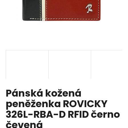
a
j
í
t
?
HLEDAT
Pánská kožená
D
o
peněženka ROVICKY
p
o
326L-RBA-D RFID černo
r
čevená
u