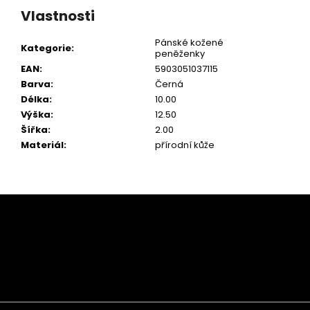
Vlastnosti
Pánské kožené
Kategorie
:
peněženky
EAN
:
5903051037115
Barva
:
Černá
Délka
:
10.00
Výška
:
12.50
Šířka
:
2.00
Materiál
:
přírodní kůže
Z
á
p
a
t
í