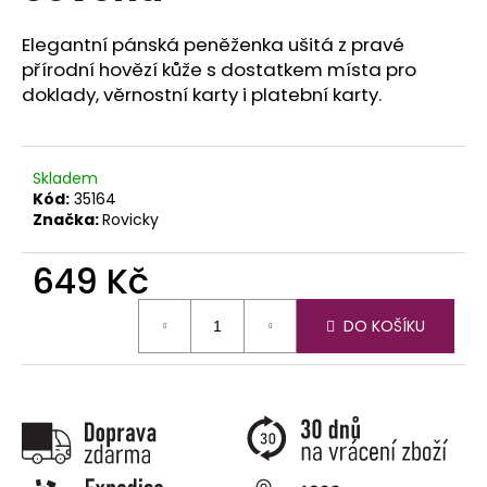
č
u
Elegantní pánská peněženka ušitá z pravé
j
přírodní hovězí kůže s dostatkem místa pro
e
doklady, věrnostní karty i platební karty.
m
e
Skladem
Kód:
35164
Značka:
Rovicky
649 Kč
Měrná
DO KOŠÍKU
cena: