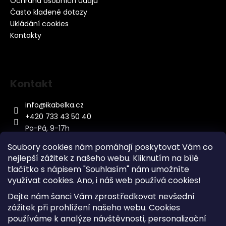
Ochrana osobních údajů
Často kladené dotazy
Ukládání cookies
Kontakty
Kontakt
info
@
ikabelka.cz
+420 733 43 50 40
Po-Pá, 9-17h
Soubory cookies nám pomáhají poskytovat Vám co
nejlepší zážitek z našeho webu. Kliknutím na bílé
tlačítko s nápisem "Souhlasím" nám umožníte
využívat cookies.
Ano, i náš web používá cookies!
Kontakt
Dejte nám šanci Vám zprostředkovat nevšední
Sitemap
zážitek při prohlížení našeho webu. Cookies
používáme k analýze návštěvnosti, personalizační
Doprava a Platba