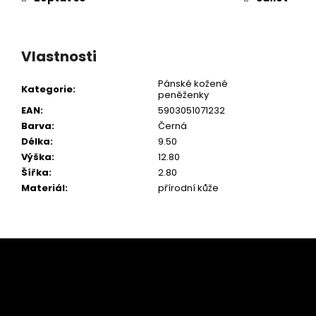
Vlastnosti
Pánské kožené
Kategorie
:
peněženky
EAN
:
5903051071232
Barva
:
Černá
Délka
:
9.50
Výška
:
12.80
Šířka
:
2.80
Materiál
:
přírodní kůže
Z
á
p
a