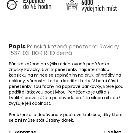
Popis
Pánská kožená peněženka Rovicky
1537-03-BOR RFID černá
Pánská kožená na výšku orientovaná peněženka
značky Rovicky. Uvnitř peněženky najdete malou
kapsičku na mince se zapínáním na druk, přihrádky na
doklady, věrnostní karty a kreditní karty. V horní části
peněženky jsou fochy na papírové bankovky, které jsou
podšité látkovou podšívkou. Peněženka je ušita z
kvalitní pravé kůže a po obvodu prošita silnou nití, což
zvyšuje její odolnost.
Peněženka je dodávaná v papírové krabičce, díky které
se z ní může stát úžasný dárek.
Zeptat se
Sdílet