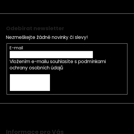
t
í
Odebírat newsletter
Nezmeškejte žádné novinky či slevy!
E-mail
Vložením e-mailu souhlasíte s
podmínkami
ochrany osobních údajů
PŘIHLÁSIT SE
Informace pro Vás