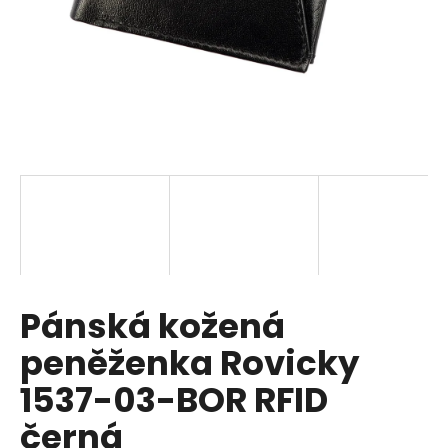
a
j
í
t
?
HLEDAT
Pánská kožená
D
o
peněženka Rovicky
p
o
1537-03-BOR RFID
r
černá
u