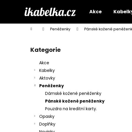
K
Přejít
na
o
Akce
Kabelk
obsah
Zpět
Zpět
š
do
do
í
Domů
Peněženky
Pánské kožené peněžen
k
obchodu
obchodu
P
o
Kategorie
Přeskočit
s
kategorie
t
Akce
r
Kabelky
a
Aktovky
n
Peněženky
n
Dámské kožené peněženky
í
Pánské kožené peněženky
p
Pouzdra na kreditní karty.
a
Opasky
n
Doplňky
e
Novinky