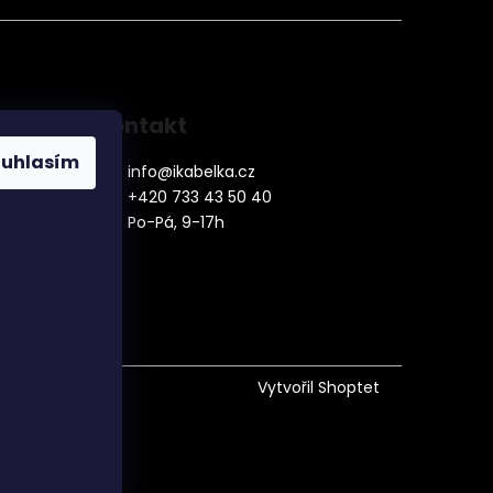
Kontakt
ouhlasím
info
@
ikabelka.cz
+420 733 43 50 40
Po-Pá, 9-17h
denní
Vytvořil Shoptet