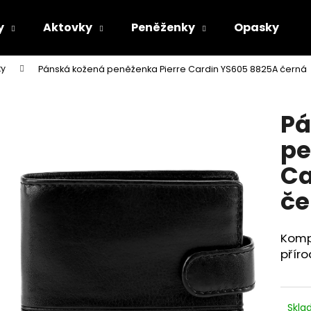
y
Aktovky
Peněženky
Opasky
ky
Pánská kožená peněženka Pierre Cardin YS605 8825A černá
Co potřebujete najít?
Pá
HLEDAT
pe
Ca
Doporučujeme
če
Komp
příro
Skl