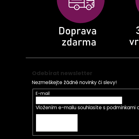
t
í
Odebírat newsletter
Nezmeškejte žádné novinky či slevy!
E-mail
Vložením e-mailu souhlasíte s
podmínkami o
PŘIHLÁSIT SE