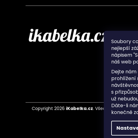
Infor
Soubory c
nejlepší zá
O nás
nápisem "S
Ochran
náš web po
Často 
Ukládá
Dejte nám 
Kontak
prohlížení
návštěvnos
s přizpůso
už nebudou
Dáte-li ná
Copyright 2026
iKabelka.cz
. Všechna práva vyh
konečně zaj
Nastave