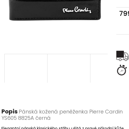
79
Měr
cena
Popis
Pánská kožená peněženka Pierre Cardin
YS605 8825A černá
Elegantní pánská klasického střihu ušitá z pravé přírodní kůže.