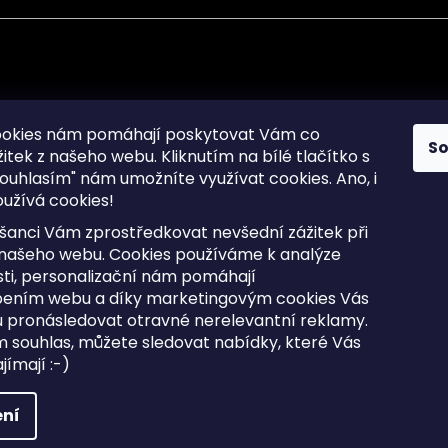
mace pro Vás
Informace pro Vás
ookies nám pomáhají poskytovat Vám co
S
žitek z našeho webu. Kliknutím na bílé tlačítko s
Sitemap
ouhlasím" nám umožníte využívat cookies.
Ano, i
a osobních údajů
Doprava a Platba
užívá cookies!
kladené dotazy
Reklamace Zboží
ní cookies
Postup vrácení zboží ve 30 
šanci Vám zprostředkovat nevšední zážitek při
lhůtě
ty
 našeho webu. Cookies používáme k analýze
Obchodní podmínky
ti, personalizační nám pomáhají
bením webu a díky marketingovým cookies Vás
 pronásledovat otravné nerelevantní reklamy.
m souhlas, můžete sledovat nabídky, které Vás
razena.
Upravit nastavení cookies
ímají :-)
ní