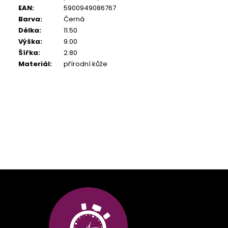
EAN
:
5900949086767
Barva
:
Černá
Délka
:
11.50
Výška
:
9.00
Šířka
:
2.80
Materiál
:
přírodní kůže