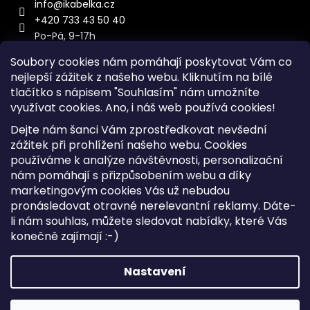
info
@
ikabelka.cz
+420 733 43 50 40
Po-Pá, 9-17h
Soubory cookies nám pomáhají poskytovat Vám co
nejlepší zážitek z našeho webu. Kliknutím na bílé
tlačítko s nápisem "Souhlasím" nám umožníte
využívat cookies.
Ano, i náš web používá cookies!
Kontakt
Dejte nám šanci Vám zprostředkovat nevšední
Sitemap
zážitek při prohlížení našeho webu. Cookies
používáme k analýze návštěvnosti, personalizační
Doprava a Platba
nám pomáhají s přizpůsobením webu a díky
Reklamace Zboží
marketingovým cookies Vás už nebudou
Obchodní podmínky
pronásledovat otravné nerelevantní reklamy. Dáte-
li nám souhlas, můžete sledovat nabídky, které Vás
konečně zajímají :-)
Vytvořil Shoptet
Copyright 2026
iKabelka.cz
. Všechna práva vyhrazena.
Nastavení
Upravit nastavení cookies