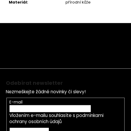
Materiál
:
přírodní kůže
Z
á
p
a
t
í
Odebírat newsletter
Nezmeškejte žádné novinky či slevy!
E-mail
Vložením e-mailu souhlasíte s
podmínkami
ochrany osobních údajů