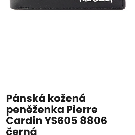
a
j
í
t
?
HLEDAT
Pánská kožená
D
o
peněženka Pierre
p
o
Cardin YS605 8806
r
černá
u