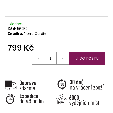
č
u
j
e
m
Skladem
e
Kód:
56252
Značka:
Pierre Cardin
799 Kč
Měrná
DO KOŠÍKU
cena: