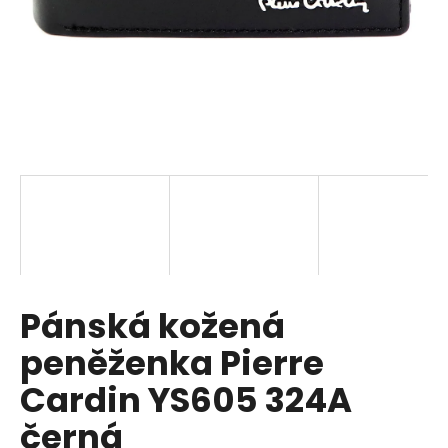
a
j
í
t
?
HLEDAT
Pánská kožená
D
o
peněženka Pierre
p
o
Cardin YS605 324A
r
černá
u