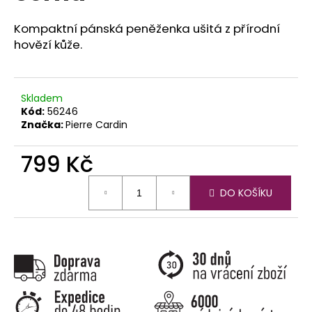
č
u
Kompaktní pánská peněženka ušitá z přírodní
j
hovězí kůže.
e
m
e
Skladem
Kód:
56246
Značka:
Pierre Cardin
799 Kč
Měrná
DO KOŠÍKU
cena: