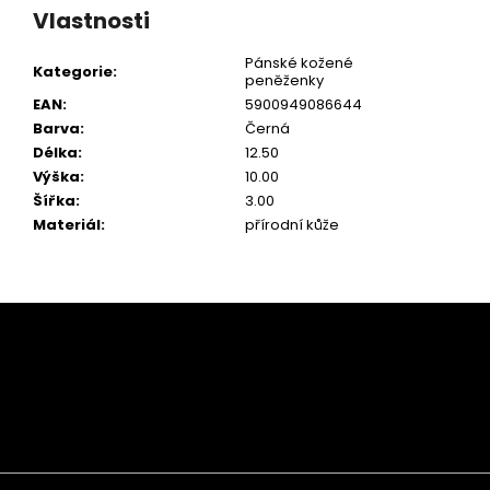
Vlastnosti
Pánské kožené
Kategorie
:
peněženky
EAN
:
5900949086644
Barva
:
Černá
Délka
:
12.50
Výška
:
10.00
Šířka
:
3.00
Materiál
:
přírodní kůže
Z
á
p
a
t
í