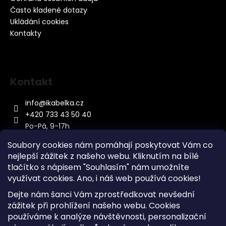
Často kladené dotazy
Ukládání cookies
Kontakty
Kontakt
info
@
ikabelka.cz
+420 733 43 50 40
Po-Pá, 9-17h
Soubory cookies nám pomáhají poskytovat Vám co
nejlepší zážitek z našeho webu. Kliknutím na bílé
tlačítko s nápisem "Souhlasím" nám umožníte
využívat cookies.
Ano, i náš web používá cookies!
Kontakt
Dejte nám šanci Vám zprostředkovat nevšední
Sitemap
zážitek při prohlížení našeho webu. Cookies
používáme k analýze návštěvnosti, personalizační
Doprava a Platba