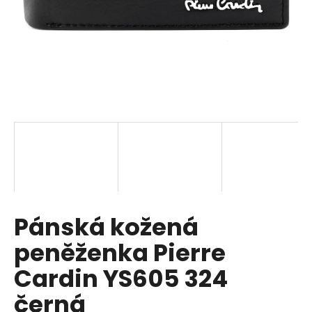
a
j
í
t
?
HLEDAT
Pánská kožená
D
o
peněženka Pierre
p
o
Cardin YS605 324
r
černá
u