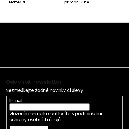
Materiál
:
přírodní kůže
Z
á
p
a
t
í
Odebírat newsletter
Nezmeškejte žádné novinky či slevy!
E-mail
Vložením e-mailu souhlasíte s
podmínkami
ochrany osobních údajů