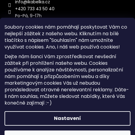
info
@
ikabelka.cz
+420 733 43 50 40
Po-Pá, 9-17h
Soubory cookies nám pomáhají poskytovat Vám co
nejlepší zážitek z našeho webu. Kliknutím na bílé
tlačítko s nápisem "Souhlasím" nám umožníte
využívat cookies.
Ano, i náš web používá cookies!
Kontakt
Dejte nám šanci Vám zprostředkovat nevšední
Sitemap
zážitek při prohlížení našeho webu. Cookies
používáme k analýze návštěvnosti, personalizační
Doprava a Platba
nám pomáhají s přizpůsobením webu a díky
Reklamace Zboží
marketingovým cookies Vás už nebudou
Obchodní podmínky
pronásledovat otravné nerelevantní reklamy. Dáte-
li nám souhlas, můžete sledovat nabídky, které Vás
konečně zajímají :-)
Vytvořil Shoptet
Copyright 2026
iKabelka.cz
. Všechna práva vyhrazena.
Nastavení
Upravit nastavení cookies