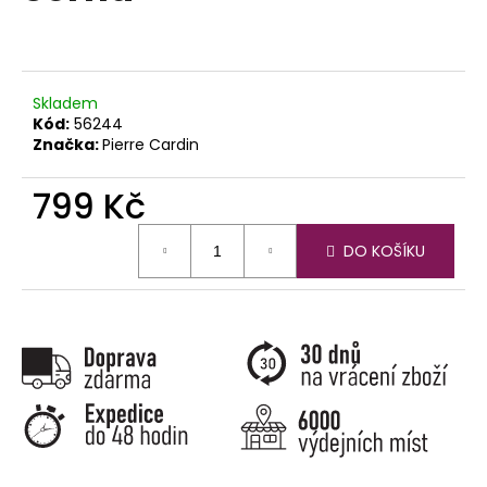
č
u
j
e
m
Skladem
e
Kód:
56244
Značka:
Pierre Cardin
799 Kč
Měrná
DO KOŠÍKU
cena: