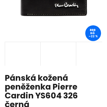
a
j
í
t
?
899
KČ
–22 %
HLEDAT
Pánská kožená
D
o
peněženka Pierre
p
o
Cardin YS604 326
r
černá
u