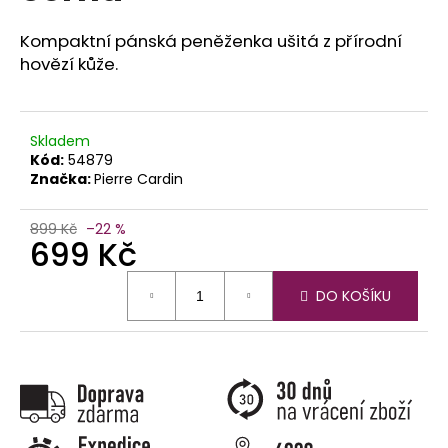
č
u
Kompaktní pánská peněženka ušitá z přírodní
j
hovězí kůže.
e
m
e
Skladem
Kód:
54879
Značka:
Pierre Cardin
899 Kč
–22 %
699 Kč
Měrná
DO KOŠÍKU
cena: