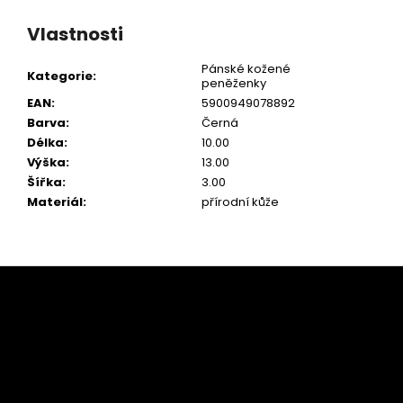
Vlastnosti
Pánské kožené
Kategorie
:
peněženky
EAN
:
5900949078892
Barva
:
Černá
Délka
:
10.00
Výška
:
13.00
Šířka
:
3.00
Materiál
:
přírodní kůže
Z
á
p
a
t
í