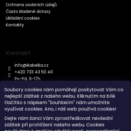
Ochrana osobních údajů
Často kladené dotazy
Ukládání cookies
Kontakty
Kontakt
info
@
ikabelka.cz
+420 733 43 50 40
Po-Pá, 9-17h
Soubory cookies nám pomáhají poskytovat Vám co
nejlepší zážitek z našeho webu. Kliknutím na bílé
tlačítko s nápisem "Souhlasím" nám umožníte
využívat cookies.
Ano, i náš web používá cookies!
Kontakt
Dejte nám šanci Vám zprostředkovat nevšední
Sitemap
zážitek při prohlížení našeho webu. Cookies
Doprava a Platba