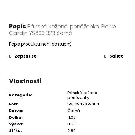
Popis
Pánská kožená peněženka Pierre
Cardin YS603 323 černá
Popis produktu není dostupný
Zeptat se
Sdílet
Vlastnosti
Pánské kožené
Kategorie
:
peněženky
EAN
:
5900949079004
Barva
:
Černá
Délka
:
11.00
Výška
:
8.50
Šířka
:
2.80