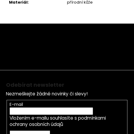
Materiál
:
přírodní kůže
Z
á
p
a
t
í
Odebírat newsletter
Nezmeškejte žádné novinky či slevy!
E-mail
Vložením e-mailu souhlasíte s
podmínkami
ochrany osobních údajů