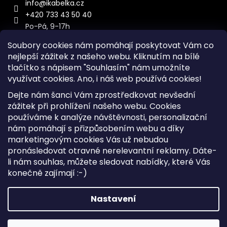
info
@
ikabelka.cz
+420 733 43 50 40
Po-Pá, 9-17h
Soubory cookies nám pomáhají poskytovat Vám co
nejlepší zážitek z našeho webu. Kliknutím na bílé
tlačítko s nápisem "Souhlasím" nám umožníte
využívat cookies.
Ano, i náš web používá cookies!
Kontakt
Dejte nám šanci Vám zprostředkovat nevšední
Sitemap
zážitek při prohlížení našeho webu. Cookies
používáme k analýze návštěvnosti, personalizační
Doprava a Platba
nám pomáhají s přizpůsobením webu a díky
Reklamace Zboží
marketingovým cookies Vás už nebudou
Obchodní podmínky
pronásledovat otravné nerelevantní reklamy. Dáte-
li nám souhlas, můžete sledovat nabídky, které Vás
konečně zajímají :-)
Vytvořil Shoptet
Copyright 2026
iKabelka.cz
. Všechna práva vyhrazena.
Nastavení
Upravit nastavení cookies