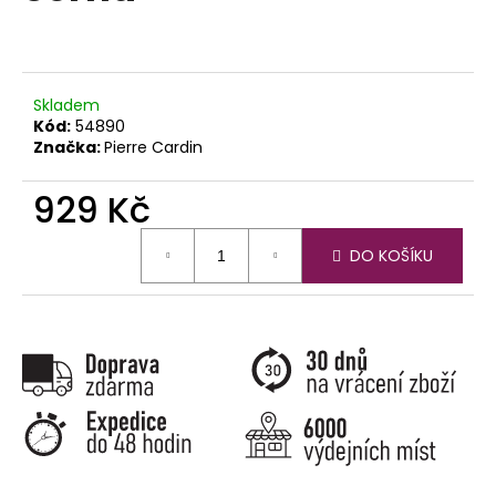
č
u
j
e
m
Skladem
e
Kód:
54890
Značka:
Pierre Cardin
929 Kč
Měrná
DO KOŠÍKU
cena: