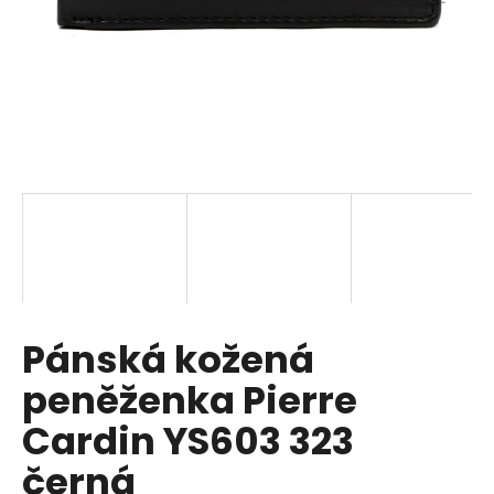
a
j
í
t
?
HLEDAT
Pánská kožená
D
o
peněženka Pierre
p
o
Cardin YS603 323
r
černá
u