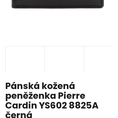
a
j
í
t
?
HLEDAT
Pánská kožená
D
o
peněženka Pierre
p
o
Cardin YS602 8825A
r
černá
u