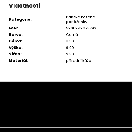
Vlastnosti
Pánské kožené
Kategorie
:
peněženky
EAN
:
5900949078793
Barva
:
Černá
Délka
:
11.50
Výška
:
9.00
Šířka
:
2.80
Materiál
:
přírodní kůže
Z
á
p
a
t
í