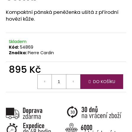
č
u
Kompaktní pánská peněženka ušitá z přírodní
j
hovězí kůže.
e
m
e
Skladem
Kód:
54869
Značka:
Pierre Cardin
895 Kč
Měrná
DO KOŠÍKU
cena: