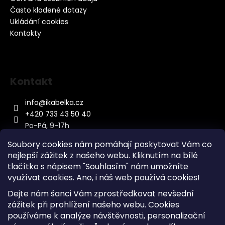
Často kladené dotazy
Ukládání cookies
Kontakty
Kontakt
info
@
ikabelka.cz
+420 733 43 50 40
Po-Pá, 9-17h
Soubory cookies nám pomáhají poskytovat Vám co
nejlepší zážitek z našeho webu. Kliknutím na bílé
tlačítko s nápisem "Souhlasím" nám umožníte
využívat cookies.
Ano, i náš web používá cookies!
Kontakt
Dejte nám šanci Vám zprostředkovat nevšední
Sitemap
zážitek při prohlížení našeho webu. Cookies
používáme k analýze návštěvnosti, personalizační
Doprava a Platba