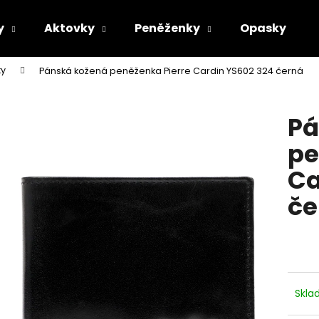
y
Aktovky
Peněženky
Opasky
ky
Pánská kožená peněženka Pierre Cardin YS602 324 černá
Co potřebujete najít?
Pá
HLEDAT
pe
Ca
Doporučujeme
če
Skl