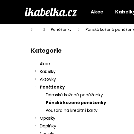
K
Přejít
na
o
Akce
Kabelk
obsah
Zpět
Zpět
š
do
do
í
Domů
Peněženky
Pánské kožené peněžen
k
obchodu
obchodu
P
o
Kategorie
Přeskočit
s
kategorie
t
Akce
r
Kabelky
a
Aktovky
n
Peněženky
n
Dámské kožené peněženky
í
Pánské kožené peněženky
p
Pouzdra na kreditní karty.
a
Opasky
n
Doplňky
e
Novinky