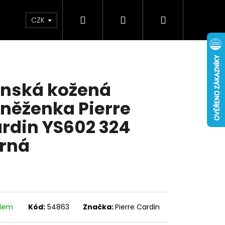
Hledat
Přihlášení
Nákupní
Doplňky
Novinky
CZK
košík
nská kožená
něženka Pierre
rdin YS602 324
rná
adem
Kód:
54863
Značka:
Pierre Cardin