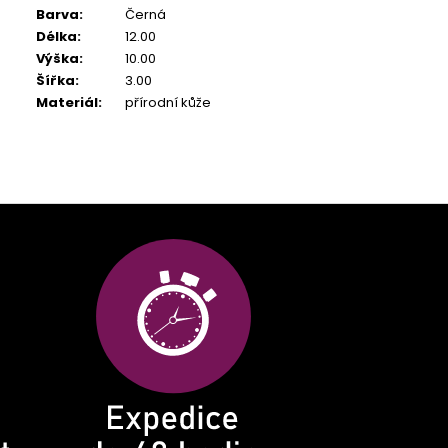
Barva
:
Černá
Délka
:
12.00
Výška
:
10.00
Šířka
:
3.00
Materiál
:
přírodní kůže