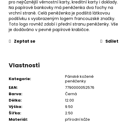
pro nejrůznější věrnostní karty, kreditní karty i doklady.
Na papírové bankovky má peněženka dva fochy na
vrchní straně. Celá peněženka je podšitá látkovou
podšívku s vyobrazeným logem francouzské značky.
Toto logo rovněž zdobí i přední stranu peněženky. Vše
je dodáváno v pevné papírové krabičce.
Zeptat se
Sdílet
Vlastnosti
Pánské kožené
Kategorie
:
peněženky
EAN
:
7790000052576
Barva
:
Černá
Délka
:
12.00
Výška
:
9.50
Šířka
:
2.50
Materiál
:
přírodní kůže