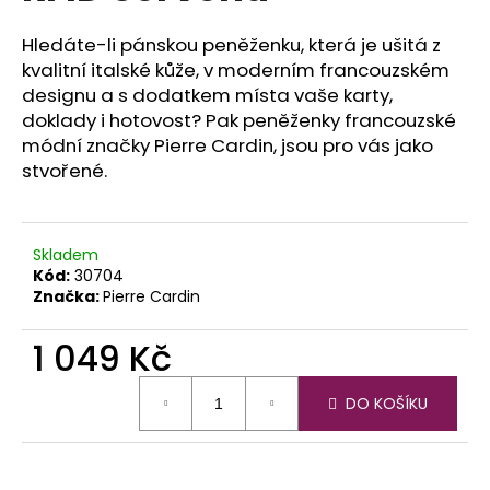
č
u
Hledáte-li pánskou peněženku, která je ušitá z
j
kvalitní italské kůže, v moderním francouzském
e
designu a s dodatkem místa vaše karty,
m
doklady i hotovost? Pak peněženky francouzské
e
módní značky Pierre Cardin, jsou pro vás jako
stvořené.
Skladem
Kód:
30704
Značka:
Pierre Cardin
1 049 Kč
Měrná
DO KOŠÍKU
cena: