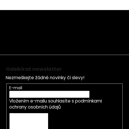
Z
á
p
a
t
í
Odebírat newsletter
Nezmeškejte žádné novinky či slevy!
E-mail
Vložením e-mailu souhlasíte s
podmínkami
ochrany osobních údajů
PŘIHLÁSIT SE