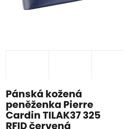
a
j
í
t
?
HLEDAT
Pánská kožená
D
o
peněženka Pierre
p
o
Cardin TILAK37 325
r
RFID červená
u