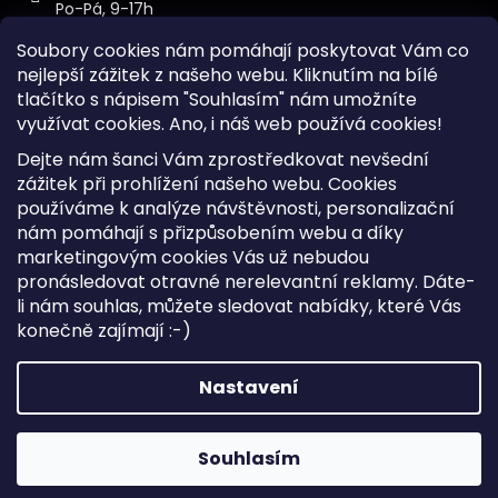
Po-Pá, 9-17h
Soubory cookies nám pomáhají poskytovat Vám co
nejlepší zážitek z našeho webu. Kliknutím na bílé
tlačítko s nápisem "Souhlasím" nám umožníte
využívat cookies.
Ano, i náš web používá cookies!
Kontakt
Dejte nám šanci Vám zprostředkovat nevšední
Sitemap
zážitek při prohlížení našeho webu. Cookies
používáme k analýze návštěvnosti, personalizační
Doprava a Platba
nám pomáhají s přizpůsobením webu a díky
Reklamace Zboží
marketingovým cookies Vás už nebudou
Obchodní podmínky
pronásledovat otravné nerelevantní reklamy. Dáte-
li nám souhlas, můžete sledovat nabídky, které Vás
konečně zajímají :-)
Vytvořil Shoptet
Copyright 2026
iKabelka.cz
. Všechna práva vyhrazena.
Nastavení
Upravit nastavení cookies
Souhlasím