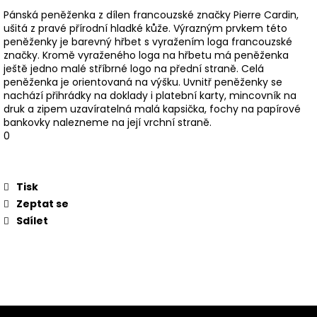
Pánská peněženka z dílen francouzské značky Pierre Cardin,
ušitá z pravé přírodní hladké kůže. Výrazným prvkem této
peněženky je barevný hřbet s vyražením loga francouzské
značky. Kromě vyraženého loga na hřbetu má peněženka
ještě jedno malé stříbrné logo na přední straně. Celá
peněženka je orientovaná na výšku. Uvnitř peněženky se
nachází přihrádky na doklady i platební karty, mincovník na
druk a zipem uzavíratelná malá kapsička, fochy na papírové
bankovky nalezneme na její vrchní straně.
0
Tisk
Zeptat se
Sdílet