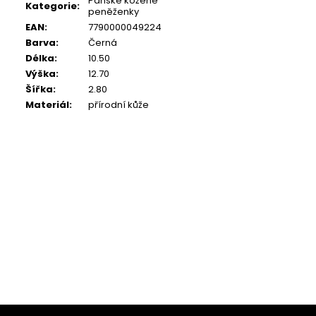
Pánské kožené
Kategorie
:
peněženky
EAN
:
7790000049224
Barva
:
Černá
Délka
:
10.50
Výška
:
12.70
Šířka
:
2.80
Materiál
:
přírodní kůže