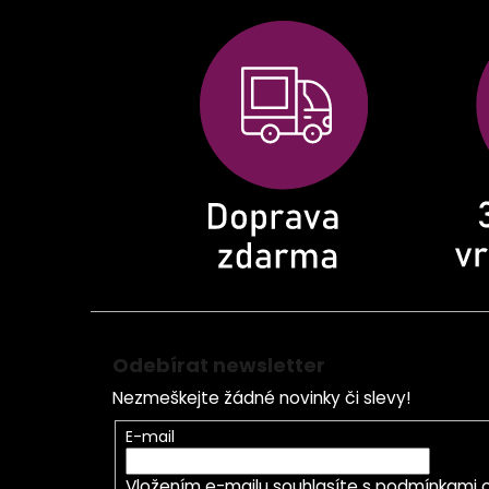
á
p
a
t
í
Odebírat newsletter
Nezmeškejte žádné novinky či slevy!
E-mail
Vložením e-mailu souhlasíte s
podmínkami o