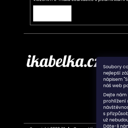
PŘIHLÁSIT SE
Infor
Soubory c
nejlepší zá
O nás
nápisem "S
Ochran
náš web po
Často 
Ukládá
Dejte nám 
Kontak
prohlížení
návštěvnos
s přizpůso
už nebudou
Dáte-li ná