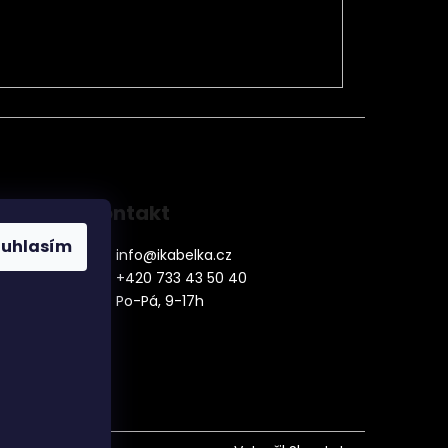
Kontakt
ouhlasím
info
@
ikabelka.cz
+420 733 43 50 40
Po-Pá, 9-17h
denní