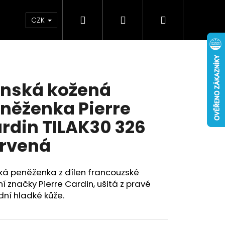
Hledat
Přihlášení
Nákupní
Doplňky
Novinky
CZK
á
košík
nská kožená
něženka Pierre
rdin TILAK30 326
rvená
ká peněženka z dílen francouzské
 značky Pierre Cardin, ušitá z pravé
dní hladké kůže.