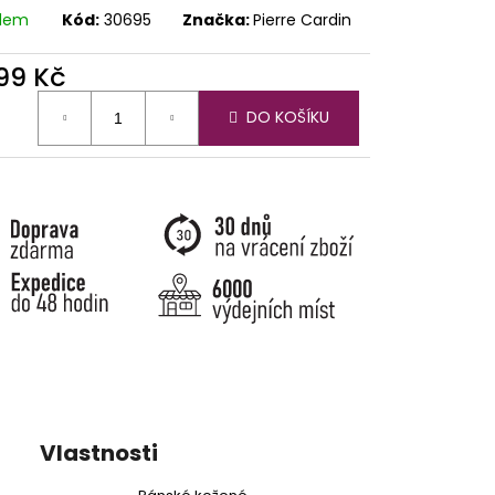
adem
Kód:
30695
Značka:
Pierre Cardin
099 Kč
ná
DO KOŠÍKU
:
Vlastnosti