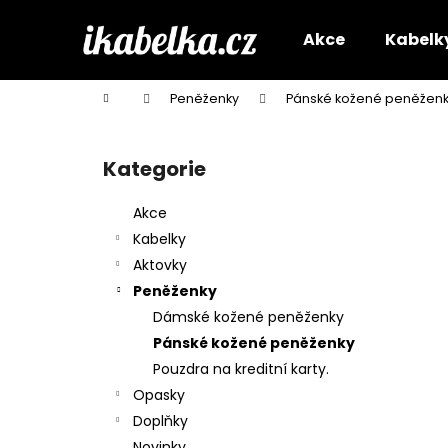
K
Přejít
na
o
Akce
Kabelk
obsah
Zpět
Zpět
š
do
do
í
Domů
Peněženky
Pánské kožené peněžen
k
obchodu
obchodu
P
o
Kategorie
Přeskočit
s
kategorie
t
Akce
r
Kabelky
a
Aktovky
n
Peněženky
n
Dámské kožené peněženky
í
Pánské kožené peněženky
p
Pouzdra na kreditní karty.
a
Opasky
n
Doplňky
e
Novinky