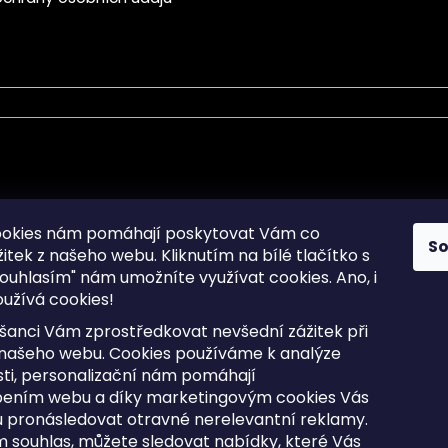
mace pro Vás
Informace pro Vás
ookies nám pomáhají poskytovat Vám co
S
žitek z našeho webu. Kliknutím na bílé tlačítko s
Sitemap
ouhlasím" nám umožníte využívat cookies.
Ano, i
a osobních údajů
Doprava a Platba
užívá cookies!
kladené dotazy
Reklamace Zboží
ní cookies
Postup vrácení zboží ve 30 
šanci Vám zprostředkovat nevšední zážitek při
lhůtě
ty
 našeho webu. Cookies používáme k analýze
Obchodní podmínky
ti, personalizační nám pomáhají
bením webu a díky marketingovým cookies Vás
 pronásledovat otravné nerelevantní reklamy.
m souhlas, můžete sledovat nabídky, které Vás