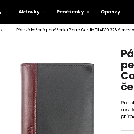
y
Aktovky
Peněženky
Opasky
ky
Pánská kožená peněženka Pierre Cardin TILAK30 326 červen
Co potřebujete najít?
Pá
HLEDAT
pe
Ca
Doporučujeme
če
Páns
módní
příro