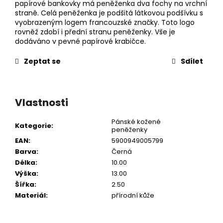
papírové bankovky má peněženka dva fochy na vrchní
straně. Celá peněženka je podšitá látkovou podšívku s
vyobrazeným logem francouzské značky. Toto logo
rovněž zdobí i přední stranu peněženky. Vše je
dodáváno v pevné papírové krabičce.
Zeptat se
Sdílet
Vlastnosti
Pánské kožené
Kategorie
:
peněženky
EAN
:
5900949005799
Barva
:
Černá
Délka
:
10.00
Výška
:
13.00
Šířka
:
2.50
Materiál
:
přírodní kůže