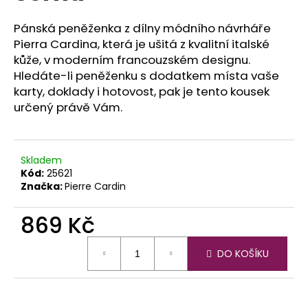
č
u
Pánská peněženka z dílny módního návrháře
j
Pierra Cardina, která je ušitá z kvalitní italské
e
kůže, v moderním francouzském designu.
m
Hledáte-li peněženku s dodatkem místa vaše
e
karty, doklady i hotovost, pak je tento kousek
určený právě Vám.
Skladem
Kód:
25621
Značka:
Pierre Cardin
869 Kč
Měrná
DO KOŠÍKU
cena: