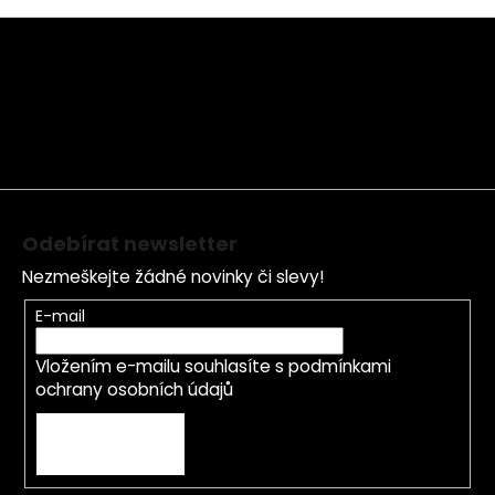
Z
á
p
a
t
í
Odebírat newsletter
Nezmeškejte žádné novinky či slevy!
E-mail
Vložením e-mailu souhlasíte s
podmínkami
ochrany osobních údajů
PŘIHLÁSIT SE