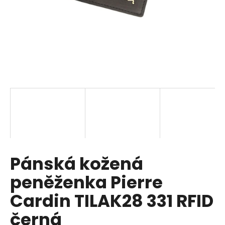
a
j
í
t
?
HLEDAT
Pánská kožená
D
o
peněženka Pierre
p
o
Cardin TILAK28 331 RFID
r
černá
u