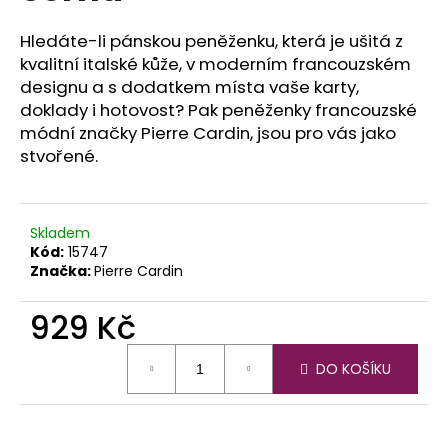
č
u
Hledáte-li pánskou peněženku, která je ušitá z
j
kvalitní italské kůže, v moderním francouzském
e
designu a s dodatkem místa vaše karty,
m
doklady i hotovost? Pak peněženky francouzské
e
módní značky Pierre Cardin, jsou pro vás jako
stvořené.
Skladem
Kód:
15747
Značka:
Pierre Cardin
929 Kč
Měrná
DO KOŠÍKU
cena: