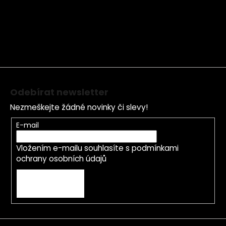
á
p
a
t
í
Odebírat newsletter
Nezmeškejte žádné novinky či slevy!
E-mail
Vložením e-mailu souhlasíte s
podmínkami
ochrany osobních údajů
PŘIHLÁSIT SE