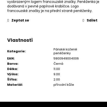
vyobrazeným logem francouzské značky. Peněženka je
dodávaná v pevné papírové krabičce. Logo
francouzské značky je na přední straně peněženky.
Zeptat se
Sdílet
Vlastnosti
Pánské kožené
Kategorie
:
peněženky
EAN
:
5900949004006
Barva
:
Černá
Délka
:
11.00
Výška
:
9.00
Šířka
:
2.00
Materiál
:
přírodní kůže
Z