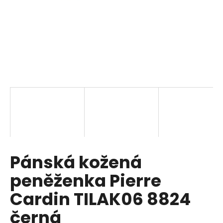
a
j
í
t
?
HLEDAT
Pánská kožená
D
o
peněženka Pierre
p
o
Cardin TILAK06 8824
r
černá
u