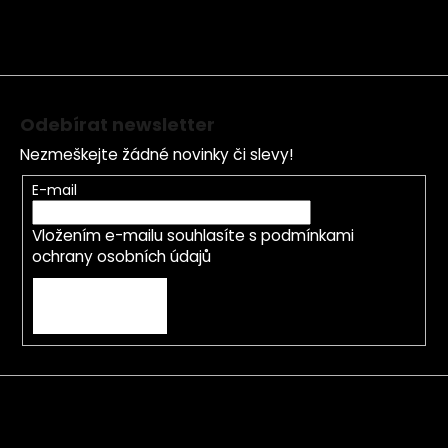
a
t
í
Odebírat newsletter
Nezmeškejte žádné novinky či slevy!
E-mail
Vložením e-mailu souhlasíte s
podmínkami
ochrany osobních údajů
PŘIHLÁSIT SE