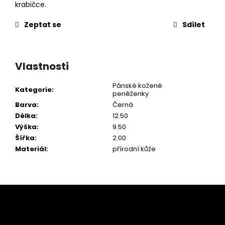
krabičce.
Zeptat se
Sdílet
Vlastnosti
Pánské kožené
Kategorie
:
peněženky
Barva
:
Černá
Délka
:
12.50
Výška
:
9.50
Šířka
:
2.00
Materiál
:
přírodní kůže
Z
á
p