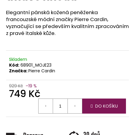
č
u
Elegantní pánská kožená peněženka
j
francouzské módní značky Pierre Cardin,
e
vyznačující se především kvalitním zpracováním
m
z pravé italské kůže.
e
Skladem
Kód:
68901_MOJE23
Značka:
Pierre Cardin
929 Kč
–19 %
749 Kč
Měrná
DO KOŠÍKU
cena: