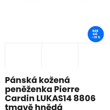
a
j
í
t
?
929
KČ
–19 %
HLEDAT
Pánská kožená
D
o
peněženka Pierre
p
o
Cardin LUKAS14 8806
r
tmavě hnědá
u