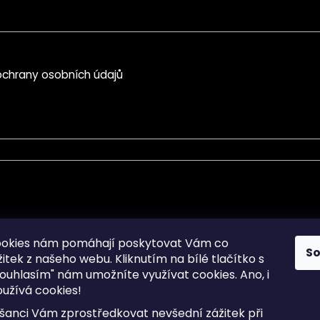
chrany osobních údajů
mace pro Vás
Informace pro Vás
ookies nám pomáhají poskytovat Vám co
S
žitek z našeho webu. Kliknutím na bílé tlačítko s
Sitemap
ouhlasím" nám umožníte využívat cookies.
Ano, i
a osobních údajů
Doprava a Platba
užívá cookies!
kladené dotazy
Reklamace Zboží
ní cookies
Postup vrácení zboží ve 30 
šanci Vám zprostředkovat nevšední zážitek při