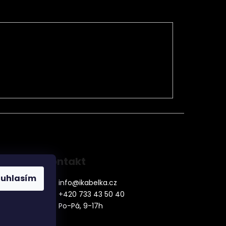
Kontakt
ouhlasím
info
@
ikabelka.cz
+420 733 43 50 40
Po-Pá, 9-17h
denní