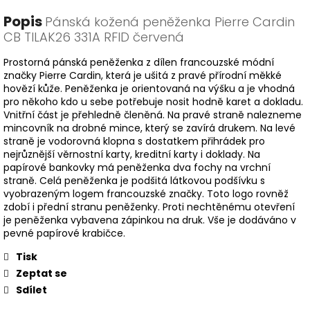
Popis
Pánská kožená peněženka Pierre Cardin
CB TILAK26 331A RFID červená
Prostorná pánská peněženka z dílen francouzské módní
značky Pierre Cardin, která je ušitá z pravé přírodní měkké
hovězí kůže. Peněženka je orientovaná na výšku a je vhodná
pro někoho kdo u sebe potřebuje nosit hodně karet a dokladu.
Vnitřní část je přehledně členěná. Na pravé straně nalezneme
mincovník na drobné mince, který se zavírá drukem. Na levé
straně je vodorovná klopna s dostatkem přihrádek pro
nejrůznější věrnostní karty, kreditní karty i doklady. Na
papírové bankovky má peněženka dva fochy na vrchní
straně. Celá peněženka je podšitá látkovou podšívku s
vyobrazeným logem francouzské značky. Toto logo rovněž
zdobí i přední stranu peněženky. Proti nechtěnému otevření
je peněženka vybavena zápinkou na druk. Vše je dodáváno v
pevné papírové krabičce.
Tisk
Zeptat se
Sdílet