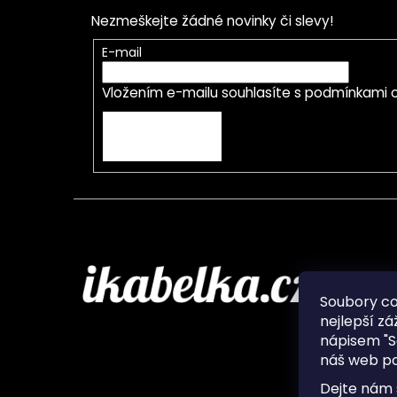
Nezmeškejte žádné novinky či slevy!
E-mail
Vložením e-mailu souhlasíte s
podmínkami o
PŘIHLÁSIT SE
Infor
Soubory c
nejlepší zá
O nás
nápisem "S
Ochran
náš web po
Často 
Ukládá
Dejte nám 