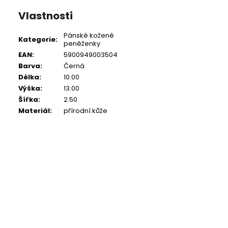
Vlastnosti
Pánské kožené
Kategorie
:
peněženky
EAN
:
5900949003504
Barva
:
Černá
Délka
:
10.00
Výška
:
13.00
Šířka
:
2.50
Materiál
:
přírodní kůže