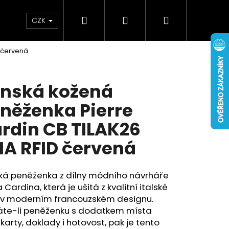
Hledat
Přihlášení
Nákupní
Doplňky
Novinky
CZK
D červená
košík
nská kožená
něženka Pierre
rdin CB TILAK26
1A RFID červená
ká peněženka z dílny módního návrháře
a Cardina, která je ušitá z kvalitní italské
, v moderním francouzském designu.
áte-li peněženku s dodatkem místa
karty, doklady i hotovost, pak je tento