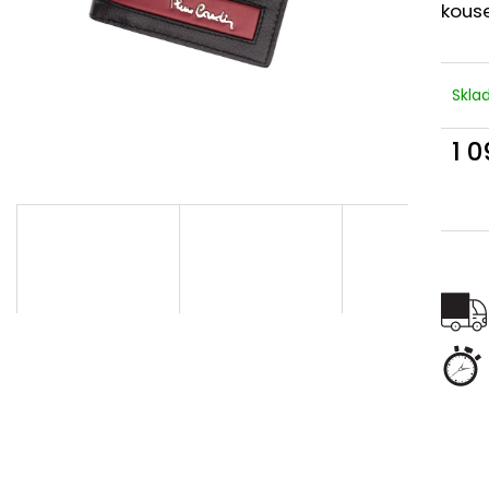
kous
Skl
1 
Měr
cena