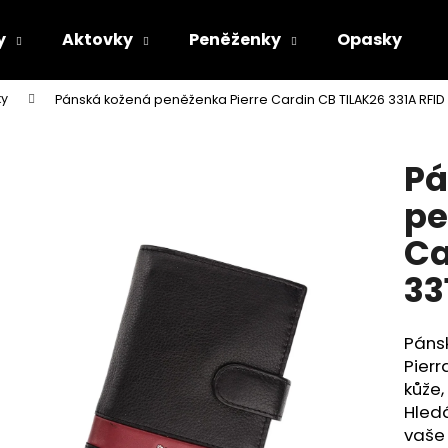
y
Aktovky
Peněženky
Opasky
ky
Pánská kožená peněženka Pierre Cardin CB TILAK26 331A RFI
Co potřebujete najít?
Pá
HLEDAT
pe
Ca
Doporučujeme
33
Páns
Pierr
kůže
Hled
vaše 