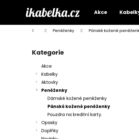
K
Přejít
na
o
Akce
Kabelk
obsah
Zpět
Zpět
š
do
do
í
Domů
Peněženky
Pánské kožené peněžen
k
obchodu
obchodu
P
o
Kategorie
Přeskočit
s
kategorie
t
Akce
r
Kabelky
a
Aktovky
n
Peněženky
n
Dámské kožené peněženky
í
Pánské kožené peněženky
p
Pouzdra na kreditní karty.
a
Opasky
n
Doplňky
e
Novinky