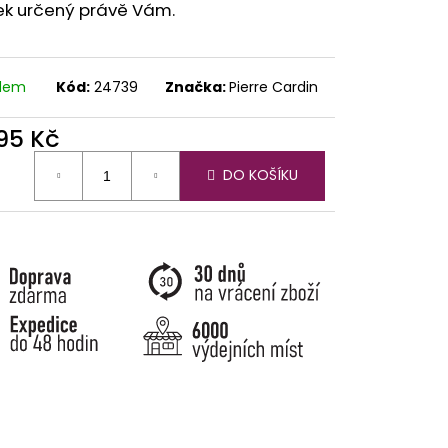
ek určený právě Vám.
adem
Kód:
24739
Značka:
Pierre Cardin
095 Kč
ná
DO KOŠÍKU
: