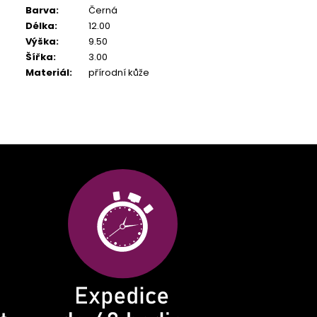
Barva
:
Černá
Délka
:
12.00
Výška
:
9.50
Šířka
:
3.00
Materiál
:
přírodní kůže