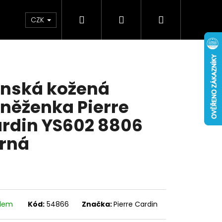
Hledat
Přihlášení
Nákupní
Doplňky
Novinky
CZK
košík
nská kožená
něženka Pierre
rdin YS602 8806
rná
adem
Kód:
54866
Značka:
Pierre Cardin