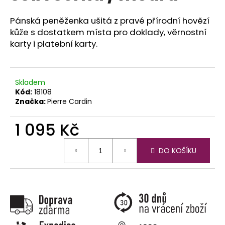
č
u
Pánská peněženka ušitá z pravé přírodní hovězí
j
kůže s dostatkem místa pro doklady, věrnostní
e
karty i platební karty.
m
e
Skladem
Kód:
18108
Značka:
Pierre Cardin
1 095 Kč
Měrná
DO KOŠÍKU
cena: