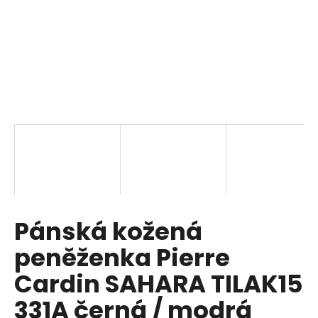
a
j
í
t
?
HLEDAT
Pánská kožená
D
o
peněženka Pierre
p
o
Cardin SAHARA TILAK15
r
331A černá / modrá
u