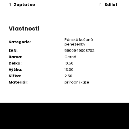
Zeptat se
Sdílet
Vlastnosti
Pánské kožené
Kategorie
:
peněženky
EAN
:
5900949003702
Barva
:
Černá
Délka
:
10.50
Výška
:
13.00
Šířka
:
2.50
Materiál
:
přírodní kůže
Z
á
p
a