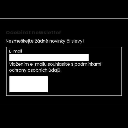
t
í
Odebírat newsletter
Nezmeškejte žádné novinky či slevy!
E-mail
Vložením e-mailu souhlasíte s
podmínkami
ochrany osobních údajů
PŘIHLÁSIT SE