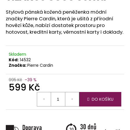
č
u
Stylová pánská kožená peněženka módní
j
značky Pierre Cardin, která je ušitá z přírodní
e
hovězí kůže, nabízí dostatek prostoru pro
m
hotovost, kreditní karty, věrnostní karty i doklady.
e
Skladem
Kód:
14532
Značka:
Pierre Cardin
995 Kč
–39 %
599 Kč
Měrná
DO KOŠÍKU
cena: