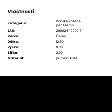
Vlastnosti
Pánské kožené
Kategorie
:
peněženky
EAN
:
2000244000017
Barva
:
Černá
Délka
:
12.50
Výška
:
9.30
Šířka
:
2.00
Materiál
:
přírodní kůže
Z
á
p
a
t
í