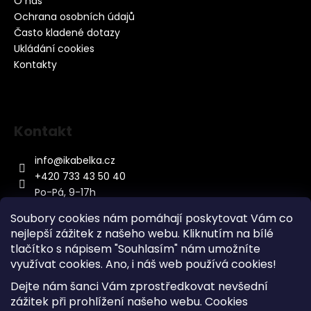
O nás
Ochrana osobních údajů
Často kladené dotazy
Ukládání cookies
Kontakty
Kontakt
info
@
ikabelka.cz
+420 733 43 50 40
Po-Pá, 9-17h
Soubory cookies nám pomáhají poskytovat Vám co
nejlepší zážitek z našeho webu. Kliknutím na bílé
tlačítko s nápisem "Souhlasím" nám umožníte
využívat cookies.
Ano, i náš web používá cookies!
Kontakt
Dejte nám šanci Vám zprostředkovat nevšední
Sitemap
zážitek při prohlížení našeho webu. Cookies