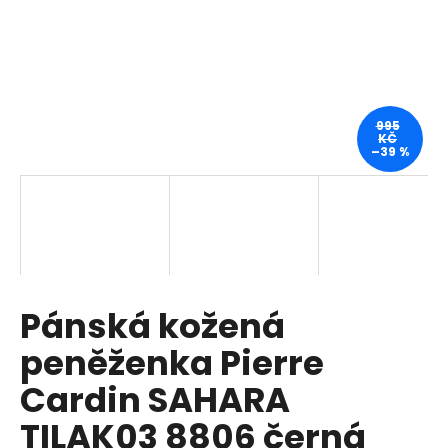
a
j
í
t
?
995
KČ
–39 %
HLEDAT
Pánská kožená
D
o
peněženka Pierre
p
o
Cardin SAHARA
r
TILAK03 8806 černá
u