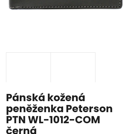
a
j
í
t
?
HLEDAT
Pánská kožená
D
o
peněženka Peterson
p
o
PTN WL-1012-COM
r
černá
u