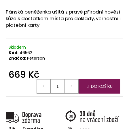
č
u
Pánská peněženka ušitá z pravé přírodní hovězí
j
kůže s dostatkem místa pro doklady, věrnostní i
e
platební karty.
m
e
Skladem
Kód:
46562
Značka:
Peterson
669 Kč
Měrná
DO KOŠÍKU
cena: