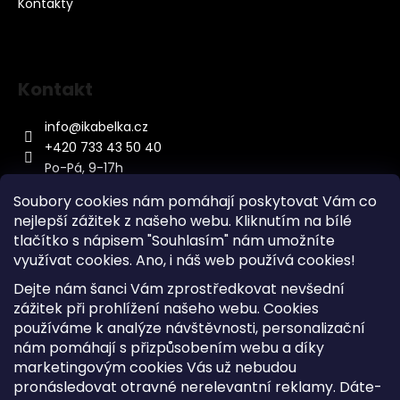
Kontakty
Kontakt
info
@
ikabelka.cz
+420 733 43 50 40
Po-Pá, 9-17h
Soubory cookies nám pomáhají poskytovat Vám co
nejlepší zážitek z našeho webu. Kliknutím na bílé
tlačítko s nápisem "Souhlasím" nám umožníte
využívat cookies.
Ano, i náš web používá cookies!
Kontakt
Dejte nám šanci Vám zprostředkovat nevšední
Sitemap
zážitek při prohlížení našeho webu. Cookies
používáme k analýze návštěvnosti, personalizační
Doprava a Platba
nám pomáhají s přizpůsobením webu a díky
Reklamace Zboží
marketingovým cookies Vás už nebudou
Obchodní podmínky
pronásledovat otravné nerelevantní reklamy. Dáte-