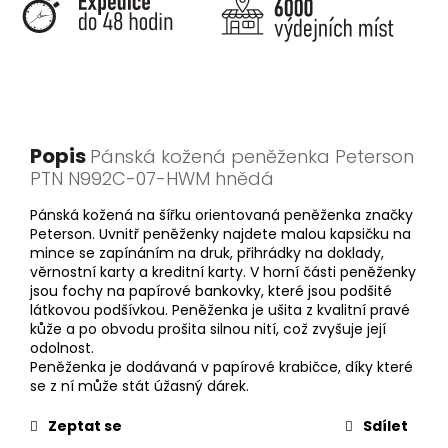
Popis
Pánská kožená peněženka Peterson
PTN N992C-07-HWM hnědá
Pánská kožená na šířku orientovaná peněženka značky
Peterson. Uvnitř peněženky najdete malou kapsičku na
mince se zapínáním na druk, přihrádky na doklady,
věrnostní karty a kreditní karty. V horní části peněženky
jsou fochy na papírové bankovky, které jsou podšité
látkovou podšívkou. Peněženka je ušita z kvalitní pravé
kůže a po obvodu prošita silnou nití, což zvyšuje její
odolnost.
Peněženka je dodávaná v papírové krabičce, díky které
se z ní může stát úžasný dárek.
Zeptat se
Sdílet