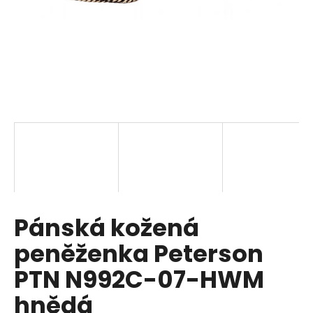
a
j
í
t
?
HLEDAT
Pánská kožená
D
o
peněženka Peterson
p
o
PTN N992C-07-HWM
r
hnědá
u