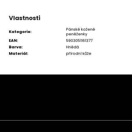
Vlastnosti
Pánské kožené
Kategorie
:
peněženky
EAN
:
5903051161377
Barva
:
Hnědá
Materiál
:
přírodní kůže
Z
á
p
a
t
í