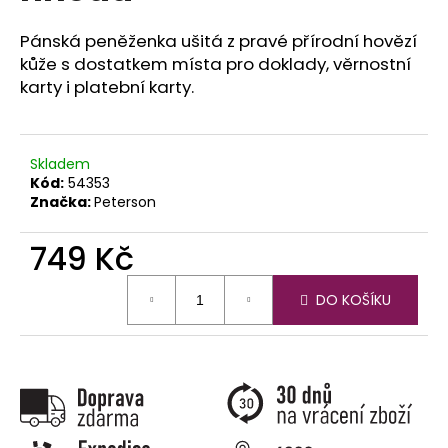
č
u
Pánská peněženka ušitá z pravé přírodní hovězí
j
kůže s dostatkem místa pro doklady, věrnostní
e
karty i platební karty.
m
e
Skladem
Kód:
54353
Značka:
Peterson
749 Kč
Měrná
DO KOŠÍKU
cena: