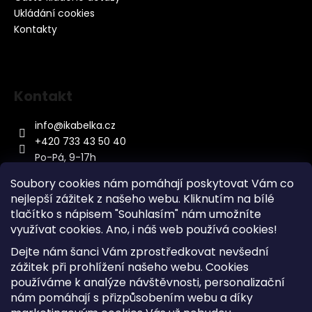
Ukládání cookies
Kontakty
Kontakt
info
@
ikabelka.cz
+420 733 43 50 40
Po-Pá, 9-17h
Soubory cookies nám pomáhají poskytovat Vám co
nejlepší zážitek z našeho webu. Kliknutím na bílé
tlačítko s nápisem "Souhlasím" nám umožníte
využívat cookies.
Ano, i náš web používá cookies!
Kontakt
Dejte nám šanci Vám zprostředkovat nevšední
Sitemap
zážitek při prohlížení našeho webu. Cookies
používáme k analýze návštěvnosti, personalizační
Doprava a Platba
nám pomáhají s přizpůsobením webu a díky
Reklamace Zboží