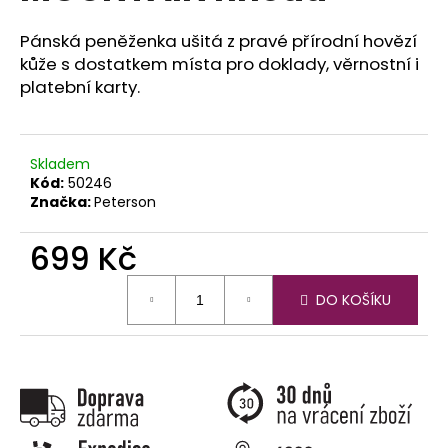
č
u
Pánská peněženka ušitá z pravé přírodní hovězí
j
kůže s dostatkem místa pro doklady, věrnostní i
e
platební karty.
m
e
Skladem
Kód:
50246
Značka:
Peterson
699 Kč
Měrná
DO KOŠÍKU
cena: