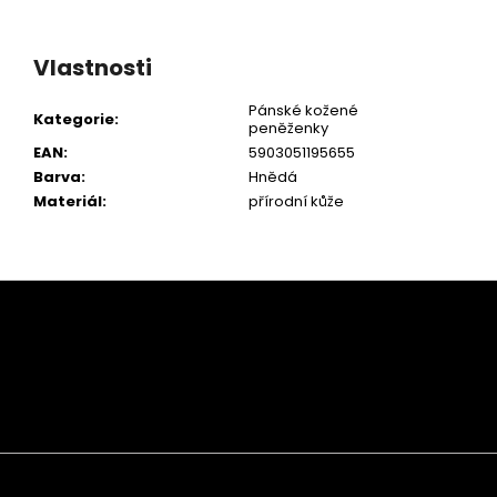
Vlastnosti
Pánské kožené
Kategorie
:
peněženky
EAN
:
5903051195655
Barva
:
Hnědá
Materiál
:
přírodní kůže
Z
á
p
a
t
í