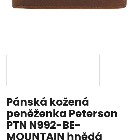
a
j
í
t
?
HLEDAT
Pánská kožená
D
o
peněženka Peterson
p
o
PTN N992-BE-
r
MOUNTAIN hnědá
u