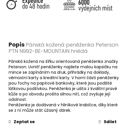
Popis
Pánská kožená peněženka Peterson
PTN N992-BE-MOUNTAIN hnědá
Pánská kožená na šířku orientovaná peněženka značky
Peterson. Uvnitř peněženky najdete malou kapsičku na
mince se zapínáním na druk, přihrádky na doklady,
věrnostní karty a kreditní karty. V horní části peněženky
jsou fochy na papírové bankovky, které jsou podšité
látkovou podšívkou. Peněženka je ušita z kvalitní pravé
kůže a po obvodu prošita silnou nití, což zvyšuje její
odolnost.
Peněženka je dodávaná v hliníkové krabičce, díky které
se z ní může stát úžasný dárek.
Zeptat se
Sdílet