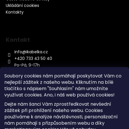
Ukládání cookies
Kontakty
Kontakt
info
@
ikabelka.cz
+420 733 43 50 40
Po-Pá, 9-17h
Soubory cookies nám pomáhají poskytovat Vám co
nejlepší zážitek z našeho webu. Kliknutím na bílé
tlačítko s nápisem "Souhlasím" nám umožníte
využívat cookies.
Ano, i náš web používá cookies!
Kontakt
Dejte nám šanci Vám zprostředkovat nevšední
Sitemap
zážitek při prohlížení našeho webu. Cookies
používáme k analýze návštěvnosti, personalizační
Doprava a Platba
nám pomáhají s přizpůsobením webu a díky
Reklamace Zboží