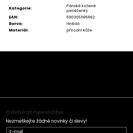
Pánské kožené
Kategorie
:
peněženky
EAN
:
5903051195662
Barva
:
Hnědá
Materiál
:
přírodní kůže
Z
á
p
a
t
í
Odebírat newsletter
Nezmeškejte žádné novinky či slevy!
E-mail