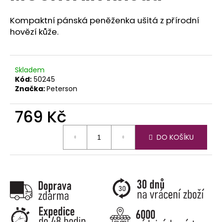
č
u
Kompaktní pánská peněženka ušitá z přírodní
j
hovězí kůže.
e
m
e
Skladem
Kód:
50245
Značka:
Peterson
769 Kč
Měrná
DO KOŠÍKU
cena: