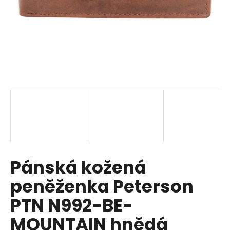
a
j
í
t
?
HLEDAT
Pánská kožená
D
o
peněženka Peterson
p
o
PTN N992-BE-
r
MOUNTAIN hnědá
u