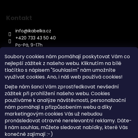
Kontakt
info
@
ikabelka.cz
+420 733 43 50 40
Po-Pá, 9-17h
Soubory cookies nám pomáhají poskytovat Vám co
nejlepší zážitek z našeho webu. Kliknutím na bílé
tlačítko s nápisem "Souhlasím" nám umožníte
využívat cookies.
Ano, i náš web používá cookies!
Kontakt
Dejte nám šanci Vám zprostředkovat nevšední
Sitemap
zážitek při prohlížení našeho webu. Cookies
používáme k analýze návštěvnosti, personalizační
Doprava a Platba
nám pomáhají s přizpůsobením webu a díky
Reklamace Zboží
marketingovým cookies Vás už nebudou
Obchodní podmínky
pronásledovat otravné nerelevantní reklamy. Dáte-
li nám souhlas, můžete sledovat nabídky, které Vás
konečně zajímají :-)