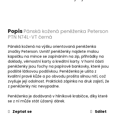
Popis
Pánská kožená peněženka Peterson
PTN N74L-VT černá
Pánská kožená na výšku orientovaná peněženka
značky Peterson. Uvnitř peněženky najdete malou
kapsičku na mince se zapínáním na zip, přihrádky na
doklady, věrnostní karty a kreditní karty. V horní části
peněženky jsou fochy na papírové bankovky, které jsou
podšité látkovou podšívkou. Peněženka je ušita z
kvalitní pravé kůže a po obvodu prošita silnou nití, což
zvyšuje její odolnost. Praktická zápinka na druk zajistí, že
z peněženky nic nevypadne.
Peněženka je dodávaná v hliníkové krabičce, díky které
se z ní může stát úžasný dárek.
Zeptat se
Sdílet