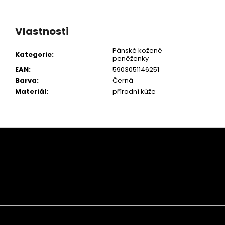
Vlastnosti
Pánské kožené
Kategorie
:
peněženky
EAN
:
5903051146251
Barva
:
Černá
Materiál
:
přírodní kůže
Z
á
p
a
t
í