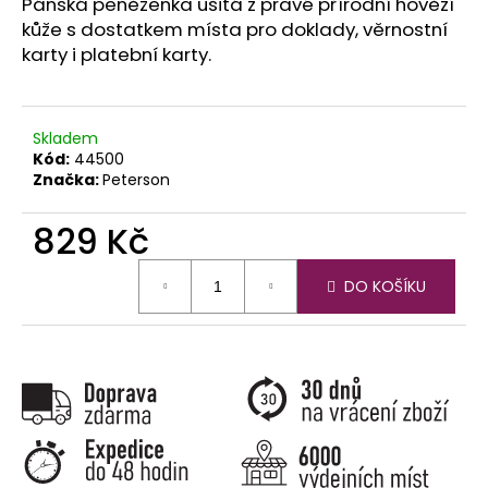
č
Pánská peněženka ušitá z pravé přírodní hovězí
u
kůže s dostatkem místa pro doklady, věrnostní
j
karty i platební karty.
e
m
e
Skladem
Kód:
44500
Značka:
Peterson
829 Kč
Měrná
DO KOŠÍKU
cena: