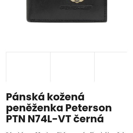
a
j
í
t
?
HLEDAT
Pánská kožená
D
o
peněženka Peterson
p
o
PTN N74L-VT černá
r
u