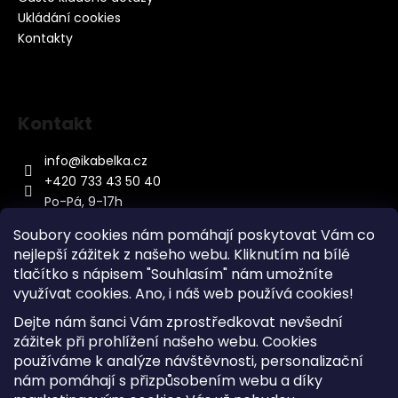
Ukládání cookies
Kontakty
Kontakt
info
@
ikabelka.cz
+420 733 43 50 40
Po-Pá, 9-17h
Soubory cookies nám pomáhají poskytovat Vám co
nejlepší zážitek z našeho webu. Kliknutím na bílé
tlačítko s nápisem "Souhlasím" nám umožníte
využívat cookies.
Ano, i náš web používá cookies!
Kontakt
Dejte nám šanci Vám zprostředkovat nevšední
Sitemap
zážitek při prohlížení našeho webu. Cookies
používáme k analýze návštěvnosti, personalizační
Doprava a Platba
nám pomáhají s přizpůsobením webu a díky
Reklamace Zboží