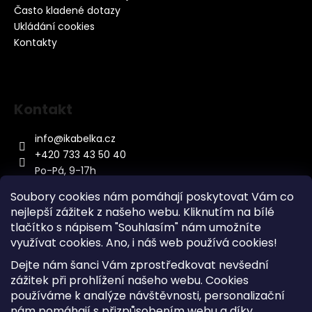
Často kladené dotazy
Ukládání cookies
Kontakty
Kontakt
info
@
ikabelka.cz
+420 733 43 50 40
Po-Pá, 9-17h
Soubory cookies nám pomáhají poskytovat Vám co
nejlepší zážitek z našeho webu. Kliknutím na bílé
tlačítko s nápisem "Souhlasím" nám umožníte
využívat cookies.
Ano, i náš web používá cookies!
Kontakt
Dejte nám šanci Vám zprostředkovat nevšední
Sitemap
zážitek při prohlížení našeho webu. Cookies
používáme k analýze návštěvnosti, personalizační
Doprava a Platba
nám pomáhají s přizpůsobením webu a díky
Reklamace Zboží