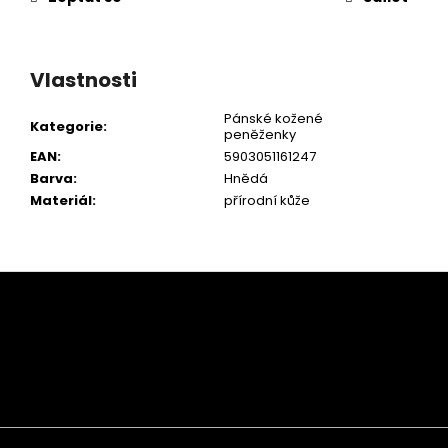
Vlastnosti
Pánské kožené
Kategorie
:
peněženky
EAN
:
5903051161247
Barva
:
Hnědá
Materiál
:
přírodní kůže
Z
á
p
a
t
í