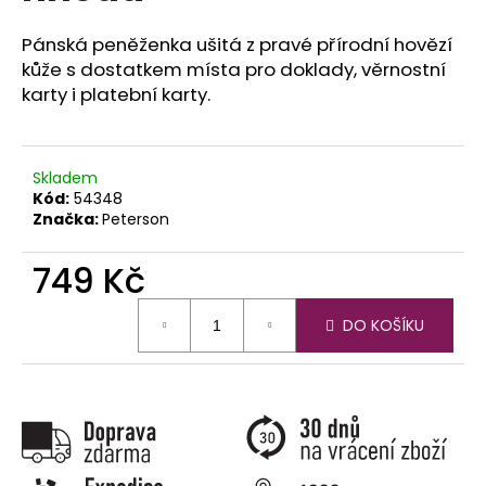
č
u
Pánská peněženka ušitá z pravé přírodní hovězí
j
kůže s dostatkem místa pro doklady, věrnostní
e
karty i platební karty.
m
e
Skladem
Kód:
54348
Značka:
Peterson
749 Kč
Měrná
DO KOŠÍKU
cena: