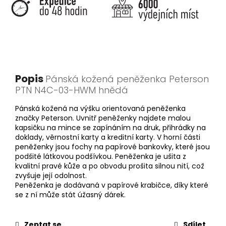
Popis
Pánská kožená peněženka Peterson
PTN N4C-03-HWM hnědá
Pánská kožená na výšku orientovaná peněženka
značky Peterson. Uvnitř peněženky najdete malou
kapsičku na mince se zapínáním na druk, přihrádky na
doklady, věrnostní karty a kreditní karty. V horní části
peněženky jsou fochy na papírové bankovky, které jsou
podšité látkovou podšívkou. Peněženka je ušita z
kvalitní pravé kůže a po obvodu prošita silnou nití, což
zvyšuje její odolnost.
Peněženka je dodávaná v papírové krabičce, díky které
se z ní může stát úžasný dárek.
Zeptat se
Sdílet