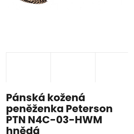
a
j
í
t
?
HLEDAT
Pánská kožená
D
o
peněženka Peterson
p
o
PTN N4C-03-HWM
r
hnědá
u