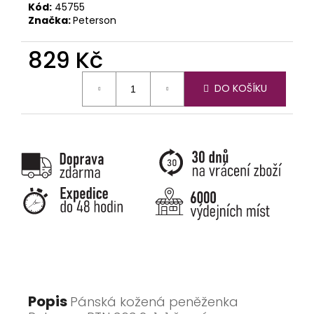
č
Kód:
45755
u
Značka:
Peterson
j
e
829 Kč
m
e
Měrná
DO KOŠÍKU
cena:
Popis
Pánská kožená peněženka