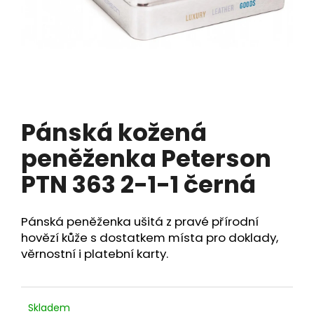
a
j
í
t
?
Pánská kožená
peněženka Peterson
HLEDAT
PTN 363 2-1-1 černá
Pánská peněženka ušitá z pravé přírodní
D
hovězí kůže s dostatkem místa pro doklady,
o
p
věrnostní i platební karty.
o
r
u
Skladem