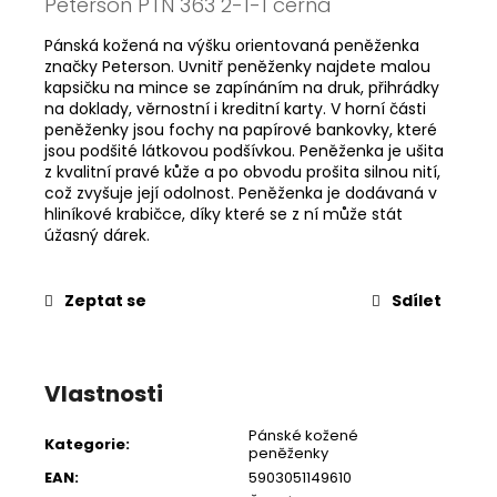
Peterson PTN 363 2-1-1 černá
Pánská kožená na výšku orientovaná peněženka
značky Peterson. Uvnitř peněženky najdete malou
kapsičku na mince se zapínáním na druk, přihrádky
na doklady, věrnostní i kreditní karty. V horní části
peněženky jsou fochy na papírové bankovky, které
jsou podšité látkovou podšívkou. Peněženka je ušita
z kvalitní pravé kůže a po obvodu prošita silnou nití,
což zvyšuje její odolnost. Peněženka je dodávaná v
hliníkové krabičce, díky které se z ní může stát
úžasný dárek.
Zeptat se
Sdílet
Vlastnosti
Pánské kožené
Kategorie
:
peněženky
EAN
:
5903051149610