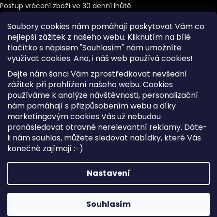
Postup vrácení zboží ve 30 denní lhůtě
Obchodní podmínky
Soubory cookies nám pomáhají poskytovat Vám co
nejlepší zážitek z našeho webu. Kliknutím na bílé
tlačítko s nápisem "Souhlasím" nám umožníte
využívat cookies.
Ano, i náš web používá cookies!
Kontakt
Dejte nám šanci Vám zprostředkovat nevšední
info
@
ikabelka.cz
zážitek při prohlížení našeho webu. Cookies
používáme k analýze návštěvnosti, personalizační
+420 733 43 50 40
nám pomáhají s přizpůsobením webu a díky
Po-Pá, 9-17h
marketingovým cookies Vás už nebudou
pronásledovat otravné nerelevantní reklamy. Dáte-
li nám souhlas, můžete sledovat nabídky, které Vás
konečně zajímají :-)
Vytvořil Shoptet
Copyright 2026
iKabelka.cz
. Všechna práva vyhrazena.
Nastavení
Upravit nastavení cookies
Souhlasím