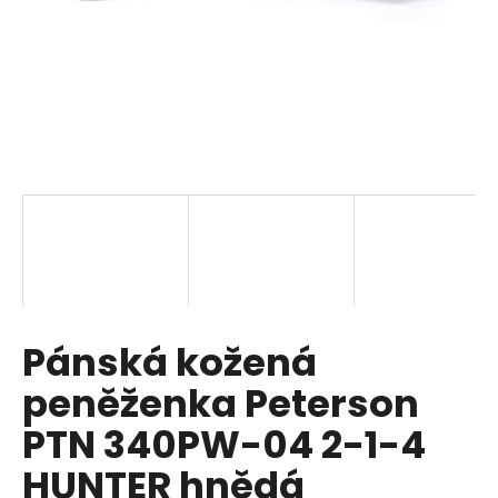
a
j
í
t
?
HLEDAT
Pánská kožená
D
o
peněženka Peterson
p
o
PTN 340PW-04 2-1-4
r
HUNTER hnědá
u