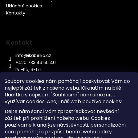
Ukládání cookies
Kontakty
Kontakt
info
@
ikabelka.cz
+420 733 43 50 40
Po-Pá, 9-17h
Soubory cookies nám pomáhají poskytovat Vám co
nejlepší zážitek z našeho webu. Kliknutím na bílé
tlačítko s nápisem "Souhlasím" nám umožníte
využívat cookies.
Ano, i náš web používá cookies!
Kontakt
Dejte nám šanci Vám zprostředkovat nevšední
Sitemap
zážitek při prohlížení našeho webu. Cookies
používáme k analýze návštěvnosti, personalizační
Doprava a Platba
nám pomáhají s přizpůsobením webu a díky
Reklamace Zboží