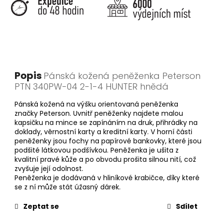
Popis
Pánská kožená peněženka Peterson
PTN 340PW-04 2-1-4 HUNTER hnědá
Pánská kožená na výšku orientovaná peněženka
značky Peterson. Uvnitř peněženky najdete malou
kapsičku na mince se zapínáním na druk, přihrádky na
doklady, věrnostní karty a kreditní karty. V horní části
peněženky jsou fochy na papírové bankovky, které jsou
podšité látkovou podšívkou. Peněženka je ušita z
kvalitní pravé kůže a po obvodu prošita silnou nití, což
zvyšuje její odolnost.
Peněženka je dodávaná v hliníkové krabičce, díky které
se z ní může stát úžasný dárek.
Zeptat se
Sdílet