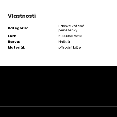
Vlastnosti
Pánské kožené
Kategorie
:
peněženky
EAN
:
5903051175213
Barva
:
Hnědá
Materiál
:
přírodní kůže
Z
á
p
a
t
í