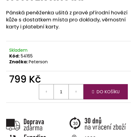
č
u
Pánská peněženka ušitá z pravé přírodní hovězí
j
kůže s dostatkem místa pro doklady, věrnostní
e
karty i platební karty.
m
e
Skladem
Kód:
54165
Značka:
Peterson
799 Kč
Měrná
DO KOŠÍKU
cena: