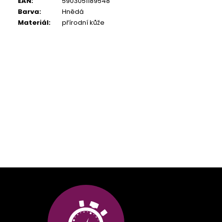
EAN
:
5903051189548
Barva
:
Hnědá
Materiál
:
přírodní kůže