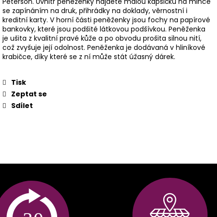
Peterson. Uvnitř peněženky najdete malou kapsičku na mince
se zapínáním na druk, přihrádky na doklady, věrnostní i
kreditní karty. V horní části peněženky jsou fochy na papírové
bankovky, které jsou podšité látkovou podšívkou. Peněženka
je ušita z kvalitní pravé kůže a po obvodu prošita silnou nití,
což zvyšuje její odolnost. Peněženka je dodávaná v hliníkové
krabičce, díky které se z ní může stát úžasný dárek.
Tisk
Zeptat se
Sdílet