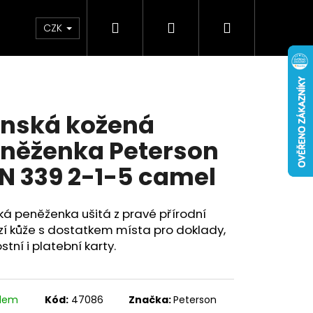
Hledat
Přihlášení
Nákupní
Doplňky
Novinky
CZK
košík
nská kožená
něženka Peterson
N 339 2-1-5 camel
á peněženka ušitá z pravé přírodní
í kůže s dostatkem místa pro doklady,
stní i platební karty.
adem
Kód:
47086
Značka:
Peterson