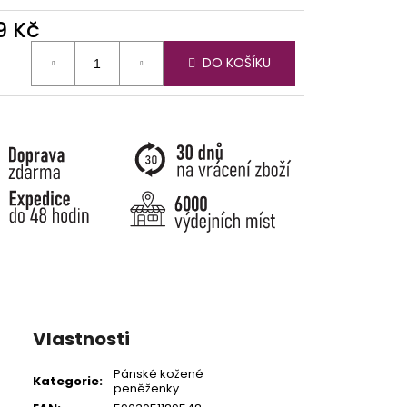
9 Kč
ná
DO KOŠÍKU
:
Vlastnosti
Pánské kožené
Kategorie
:
peněženky