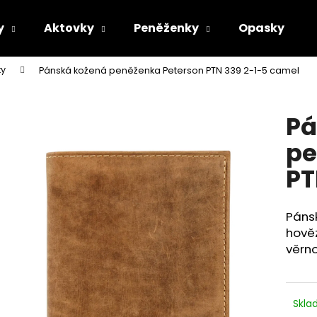
y
Aktovky
Peněženky
Opasky
ky
Pánská kožená peněženka Peterson PTN 339 2-1-5 camel
Co potřebujete najít?
Pá
HLEDAT
pe
PT
Doporučujeme
Pánsk
hověz
věrno
Skl