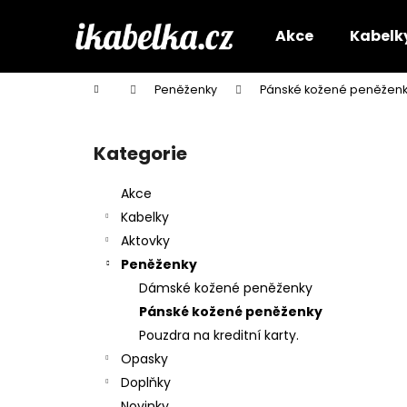
K
Přejít
na
o
Akce
Kabelk
obsah
Zpět
Zpět
š
do
do
í
Domů
Peněženky
Pánské kožené peněžen
k
obchodu
obchodu
P
o
Kategorie
Přeskočit
s
kategorie
t
Akce
r
Kabelky
a
Aktovky
n
Peněženky
n
Dámské kožené peněženky
í
Pánské kožené peněženky
p
Pouzdra na kreditní karty.
a
Opasky
n
Doplňky
e
Novinky