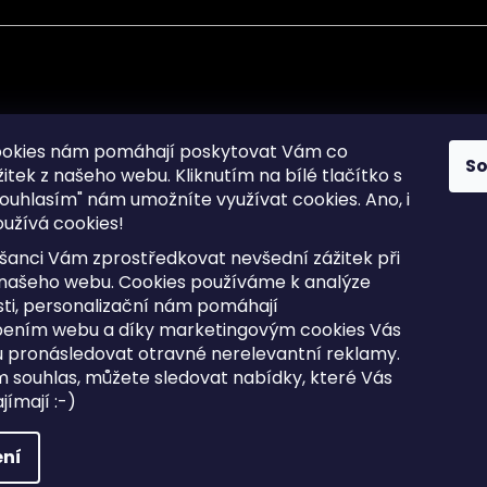
mace pro Vás
Informace pro Vás
ookies nám pomáhají poskytovat Vám co
S
žitek z našeho webu. Kliknutím na bílé tlačítko s
Sitemap
ouhlasím" nám umožníte využívat cookies.
Ano, i
a osobních údajů
Doprava a Platba
užívá cookies!
kladené dotazy
Reklamace Zboží
ní cookies
Postup vrácení zboží ve 30 
šanci Vám zprostředkovat nevšední zážitek při
lhůtě
ty
 našeho webu. Cookies používáme k analýze
Obchodní podmínky
ti, personalizační nám pomáhají
bením webu a díky marketingovým cookies Vás
 pronásledovat otravné nerelevantní reklamy.
m souhlas, můžete sledovat nabídky, které Vás
razena.
Upravit nastavení cookies
ímají :-)
ní