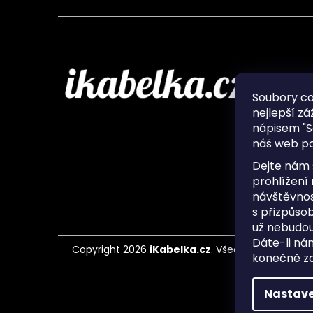
Infor
Soubory c
nejlepší zá
O nás
nápisem "S
Ochran
náš web po
Často 
Ukládá
Dejte nám 
Kontak
prohlížení
návštěvnos
s přizpůso
už nebudou
Dáte-li ná
Copyright 2026
iKabelka.cz
. Všechna práva vyh
konečně zaj
Nastave