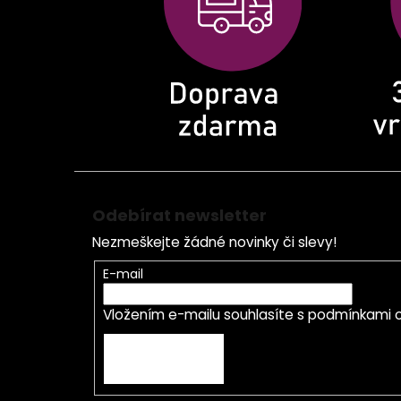
t
í
Odebírat newsletter
Nezmeškejte žádné novinky či slevy!
E-mail
Vložením e-mailu souhlasíte s
podmínkami o
PŘIHLÁSIT SE