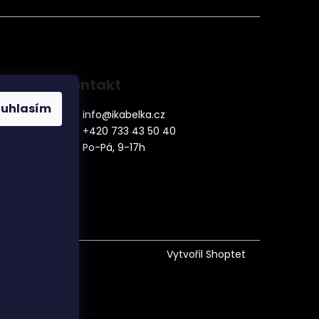
Kontakt
ouhlasím
info
@
ikabelka.cz
+420 733 43 50 40
Po-Pá, 9-17h
denní
Vytvořil Shoptet