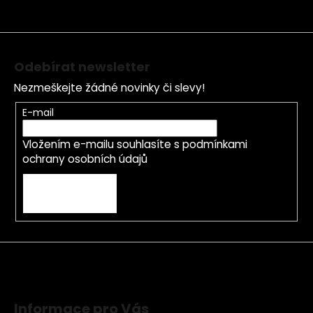
t
í
Odebírat newsletter
Nezmeškejte žádné novinky či slevy!
E-mail
Vložením e-mailu souhlasíte s
podmínkami
ochrany osobních údajů
PŘIHLÁSIT SE
Informace pro Vás