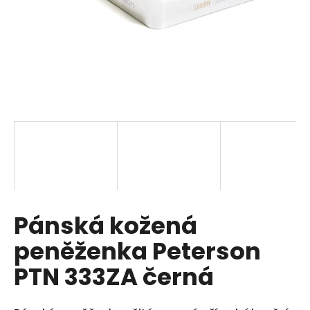
a
j
í
t
?
HLEDAT
Pánská kožená
D
o
peněženka Peterson
p
o
PTN 333ZA černá
r
u