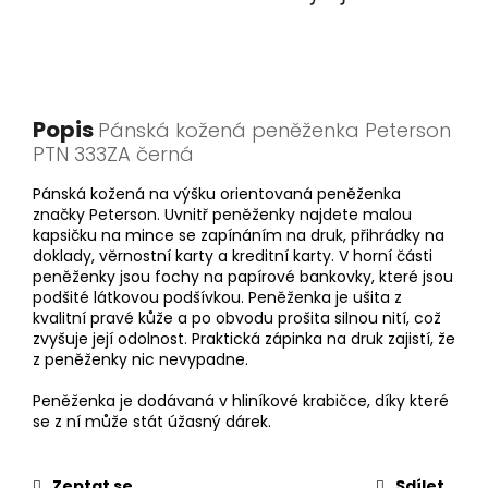
Popis
Pánská kožená peněženka Peterson
PTN 333ZA černá
Pánská kožená na výšku orientovaná peněženka
značky Peterson. Uvnitř peněženky najdete malou
kapsičku na mince se zapínáním na druk, přihrádky na
doklady, věrnostní karty a kreditní karty. V horní části
peněženky jsou fochy na papírové bankovky, které jsou
podšité látkovou podšívkou. Peněženka je ušita z
kvalitní pravé kůže a po obvodu prošita silnou nití, což
zvyšuje její odolnost. Praktická zápinka na druk zajistí, že
z peněženky nic nevypadne.
Peněženka je dodávaná v hliníkové krabičce, díky které
se z ní může stát úžasný dárek.
Zeptat se
Sdílet