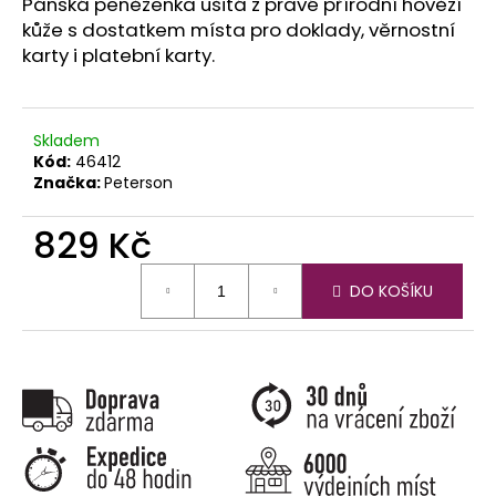
č
Pánská peněženka ušitá z pravé přírodní hovězí
u
kůže s dostatkem místa pro doklady, věrnostní
j
karty i platební karty.
e
m
e
Skladem
Kód:
46412
Značka:
Peterson
829 Kč
Měrná
DO KOŠÍKU
cena: