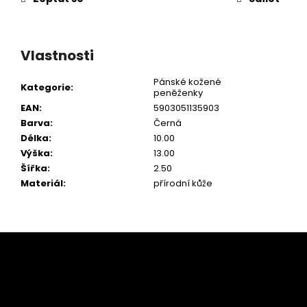
Vlastnosti
Pánské kožené
Kategorie
:
peněženky
EAN
:
5903051135903
Barva
:
Černá
Délka
:
10.00
Výška
:
13.00
Šířka
:
2.50
Materiál
:
přírodní kůže
Z
á
p
a