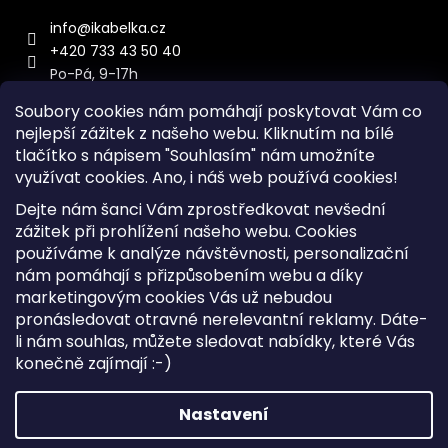
info
@
ikabelka.cz
+420 733 43 50 40
Po-Pá, 9-17h
Soubory cookies nám pomáhají poskytovat Vám co
nejlepší zážitek z našeho webu. Kliknutím na bílé
tlačítko s nápisem "Souhlasím" nám umožníte
využívat cookies.
Ano, i náš web používá cookies!
Kontakt
Dejte nám šanci Vám zprostředkovat nevšední
Sitemap
zážitek při prohlížení našeho webu. Cookies
používáme k analýze návštěvnosti, personalizační
Doprava a Platba
nám pomáhají s přizpůsobením webu a díky
Reklamace Zboží
marketingovým cookies Vás už nebudou
Obchodní podmínky
pronásledovat otravné nerelevantní reklamy. Dáte-
li nám souhlas, můžete sledovat nabídky, které Vás
konečně zajímají :-)
Vytvořil Shoptet
Copyright 2026
iKabelka.cz
. Všechna práva vyhrazena.
Nastavení
Upravit nastavení cookies