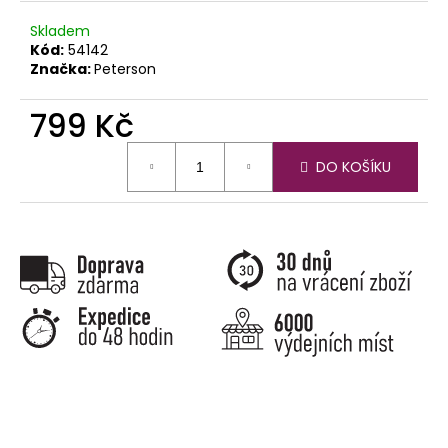
č
u
Skladem
j
Kód:
54142
e
Značka:
Peterson
m
e
799 Kč
Měrná
DO KOŠÍKU
cena: