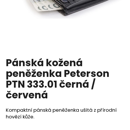
a
j
í
t
?
Pánská kožená
HLEDAT
peněženka Peterson
PTN 333.01 černá /
červená
D
o
p
Kompaktní pánská peněženka ušitá z přírodní
o
hovězí kůže.
r
u