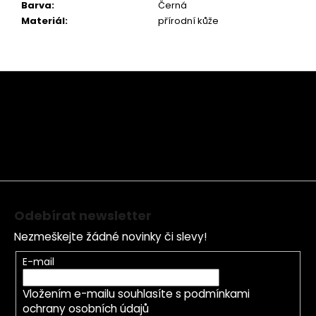
Barva
:
Černá
Materiál
:
přírodní kůže
Z
á
p
a
t
í
Odebírat newsletter
Nezmeškejte žádné novinky či slevy!
E-mail
Vložením e-mailu souhlasíte s
podmínkami
ochrany osobních údajů