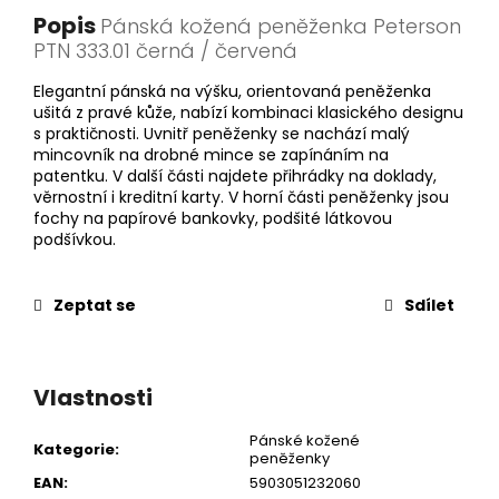
Popis
Pánská kožená peněženka Peterson
PTN 333.01 černá / červená
Elegantní pánská na výšku, orientovaná peněženka
ušitá z pravé kůže, nabízí kombinaci klasického designu
s praktičnosti. Uvnitř peněženky se nachází malý
mincovník na drobné mince se zapínáním na
patentku. V další části najdete přihrádky na doklady,
věrnostní i kreditní karty. V horní části peněženky jsou
fochy na papírové bankovky, podšité látkovou
podšívkou.
Zeptat se
Sdílet
Vlastnosti
Pánské kožené
Kategorie
:
peněženky
EAN
:
5903051232060