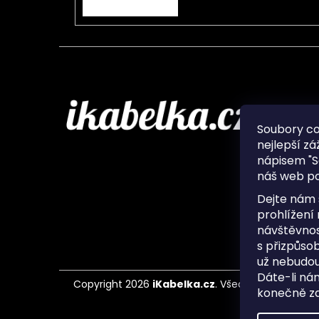
Infor
Soubory c
nejlepší zá
O nás
nápisem "S
Ochran
náš web po
Často 
Ukládá
Dejte nám 
Kontak
prohlížení
návštěvnos
s přizpůso
už nebudou
Dáte-li ná
Copyright 2026
iKabelka.cz
. Všechna práva vyh
konečně zaj