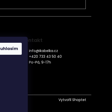
Kontakt
ouhlasím
info
@
ikabelka.cz
+420 733 43 50 40
Po-Pá, 9-17h
denní
Vytvořil Shoptet