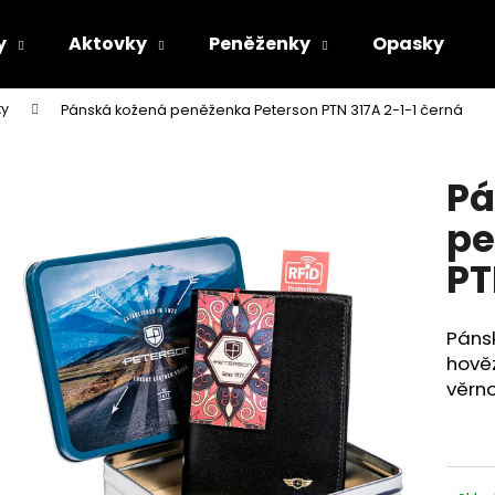
y
Aktovky
Peněženky
Opasky
ky
Pánská kožená peněženka Peterson PTN 317A 2-1-1 černá
Co potřebujete najít?
Pá
HLEDAT
pe
PT
Doporučujeme
Pánsk
hověz
věrno