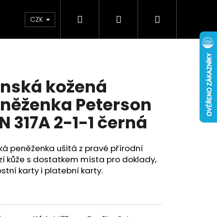
Hledat
Přihlášení
Nákupní
Doplňky
Novinky
CZK
košík
nská kožená
něženka Peterson
N 317A 2-1-1 černá
á peněženka ušitá z pravé přírodní
í kůže s dostatkem místa pro doklady,
stní karty i platební karty.