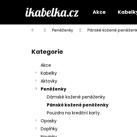
K
Přejít
na
o
Akce
Kabelk
obsah
Zpět
Zpět
š
do
do
í
Domů
Peněženky
Pánské kožené peněžen
k
obchodu
obchodu
P
o
Kategorie
Přeskočit
s
kategorie
t
Akce
r
Kabelky
a
Aktovky
n
Peněženky
n
Dámské kožené peněženky
í
Pánské kožené peněženky
p
Pouzdra na kreditní karty.
a
Opasky
n
Doplňky
e
Novinky