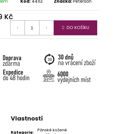
adem
Kód:
44113
Značka:
Peterson
9 Kč
ná
DO KOŠÍKU
:
Vlastnosti
Pánské kožené
Kategorie
: