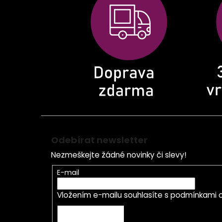
a
t
í
Odebírat newsletter
Nezmeškejte žádné novinky či slevy!
E-mail
Vložením e-mailu souhlasíte s
podmínkami o
PŘIHLÁSIT SE