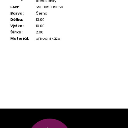
peněženky
EAN
:
5903051135859
Barva
:
Černá
Délka
:
13.00
Výška
:
10.00
Šířka
:
2.00
Materiál
:
přírodní kůže