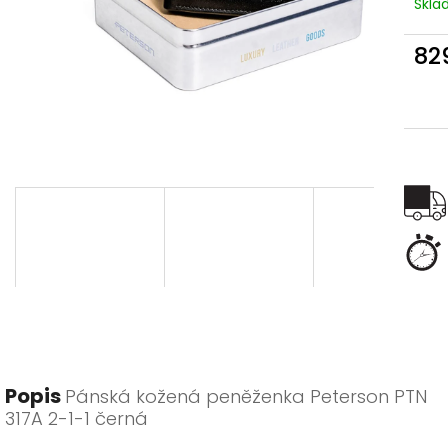
Skl
82
Měr
cena
Popis
Pánská kožená peněženka Peterson PTN
317A 2-1-1 černá