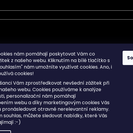
mace pro Vás
Informace pro Vás
ookies nám pomáhají poskytovat Vám co
S
žitek z našeho webu. Kliknutím na bílé tlačítko s
Sitemap
ouhlasím" nám umožníte využívat cookies.
Ano, i
a osobních údajů
Doprava a Platba
užívá cookies!
kladené dotazy
Reklamace Zboží
ní cookies
Postup vrácení zboží ve 30 
šanci Vám zprostředkovat nevšední zážitek při
lhůtě
ty
 našeho webu. Cookies používáme k analýze
Obchodní podmínky
ti, personalizační nám pomáhají
bením webu a díky marketingovým cookies Vás
 pronásledovat otravné nerelevantní reklamy.
m souhlas, můžete sledovat nabídky, které Vás
razena.
Upravit nastavení cookies
ímají :-)