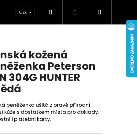
Hledat
Přihlášení
Nákupní
Doplňky
Novinky
CZK
košík
nská kožená
něženka Peterson
N 304G HUNTER
nědá
á peněženka ušitá z pravé přírodní
í kůže s dostatkem místa pro doklady,
stní i platební karty.