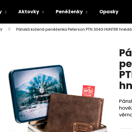
y
Aktovky
Peněženky
Opasky
ky
Pánská kožená peněženka Peterson PTN 304G HUNTER hnědá
Co potřebujete najít?
Pá
HLEDAT
pe
PT
Doporučujeme
h
Pánsk
hověz
věrno