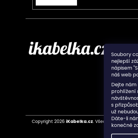
Infor
Soubory c
nejlepší zá
O nás
nápisem "S
Ochran
náš web po
Často 
Ukládá
Dejte nám 
Kontak
prohlížení
návštěvnos
s přizpůso
už nebudou
Dáte-li ná
Copyright 2026
iKabelka.cz
. Všechna práva vyh
konečně zaj