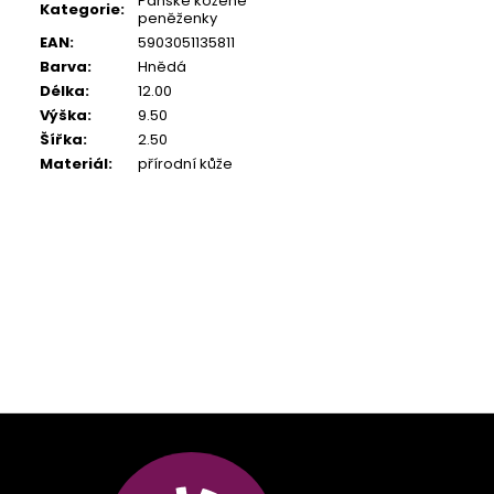
Pánské kožené
Kategorie
:
peněženky
EAN
:
5903051135811
Barva
:
Hnědá
Délka
:
12.00
Výška
:
9.50
Šířka
:
2.50
Materiál
:
přírodní kůže