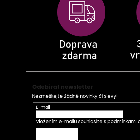
a
t
í
Odebírat newsletter
Nezmeškejte žádné novinky či slevy!
E-mail
Vložením e-mailu souhlasíte s
podmínkami o
PŘIHLÁSIT SE