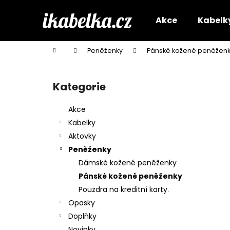
K
Přejít
na
o
Akce
Kabelk
obsah
Zpět
Zpět
š
do
do
í
Domů
Peněženky
Pánské kožené peněžen
k
obchodu
obchodu
P
o
Kategorie
Přeskočit
s
kategorie
t
Akce
r
Kabelky
a
Aktovky
n
Peněženky
n
Dámské kožené peněženky
í
Pánské kožené peněženky
p
Pouzdra na kreditní karty.
a
Opasky
n
Doplňky
e
Novinky