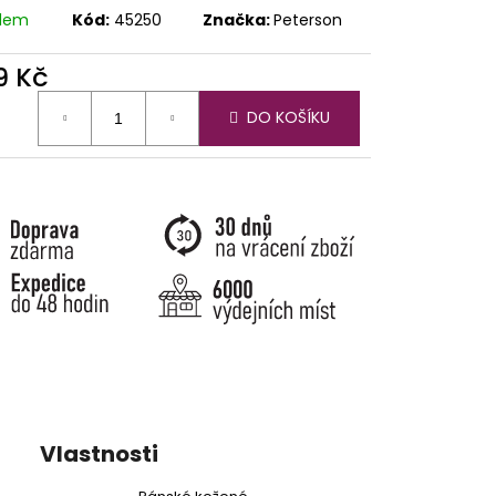
adem
Kód:
45250
Značka:
Peterson
9 Kč
ná
DO KOŠÍKU
:
Vlastnosti