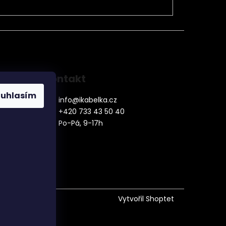
Kontakt
ouhlasím
info
@
ikabelka.cz
+420 733 43 50 40
Po-Pá, 9-17h
denní
Vytvořil Shoptet