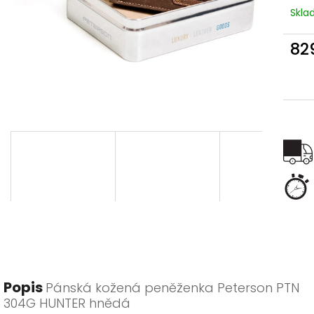
Skl
82
Měr
cena
Popis
Pánská kožená peněženka Peterson PTN
304G HUNTER hnědá