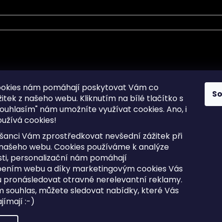
mace pro Vás
Informace pro Vás
ookies nám pomáhají poskytovat Vám co
S
žitek z našeho webu. Kliknutím na bílé tlačítko s
Sitemap
ouhlasím" nám umožníte využívat cookies.
Ano, i
a osobních údajů
Doprava a Platba
užívá cookies!
kladené dotazy
Reklamace Zboží
ní cookies
Postup vrácení zboží ve 30 
šanci Vám zprostředkovat nevšední zážitek při
lhůtě
ty
 našeho webu. Cookies používáme k analýze
Obchodní podmínky
ti, personalizační nám pomáhají
bením webu a díky marketingovým cookies Vás
 pronásledovat otravné nerelevantní reklamy.
m souhlas, můžete sledovat nabídky, které Vás
razena.
Upravit nastavení cookies
ímají :-)