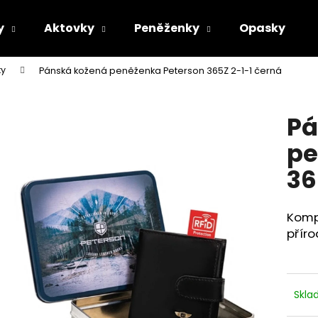
y
Aktovky
Peněženky
Opasky
ky
Pánská kožená peněženka Peterson 365Z 2-1-1 černá
Co potřebujete najít?
Pá
HLEDAT
pe
36
Doporučujeme
Komp
příro
Skl