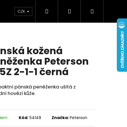
Hledat
Přihlášení
Nákupní
Doplňky
Novinky
CZK
košík
nská kožená
něženka Peterson
5Z 2-1-1 černá
aktní pánská peněženka ušitá z
dní hovězí kůže.
adem
Kód:
54149
Značka:
Peterson