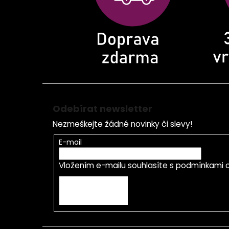
í
Odebírat newsletter
Nezmeškejte žádné novinky či slevy!
E-mail
Vložením e-mailu souhlasíte s
podmínkami o
PŘIHLÁSIT SE