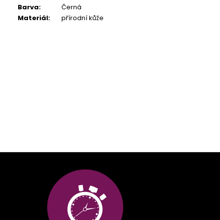
Barva
:
Černá
Materiál
:
přírodní kůže