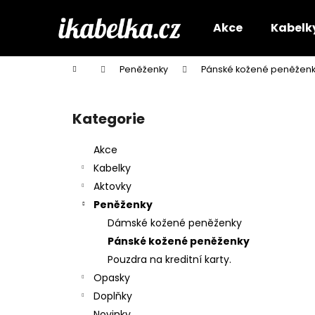
K
Přejít
na
o
Akce
Kabelk
obsah
Zpět
Zpět
š
do
do
í
Domů
Peněženky
Pánské kožené peněžen
k
obchodu
obchodu
P
o
Kategorie
Přeskočit
s
kategorie
t
Akce
r
Kabelky
a
Aktovky
n
Peněženky
n
Dámské kožené peněženky
í
Pánské kožené peněženky
p
Pouzdra na kreditní karty.
a
Opasky
n
Doplňky
e
Novinky