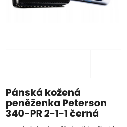
a
j
í
t
?
HLEDAT
Pánská kožená
D
o
peněženka Peterson
p
o
340-PR 2-1-1 černá
r
u