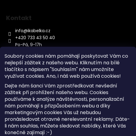
Kontakt
info
@
ikabelka.cz
+420 733 43 50 40
Po-Pá, 9-17h
Soubory cookies nám pomáhají poskytovat Vám co
nejlepší zážitek z našeho webu. Kliknutím na bílé
tlačítko s nápisem "Souhlasím" nám umožníte
využívat cookies.
Ano, i náš web používá cookies!
Kontakt
Dejte nám šanci Vám zprostředkovat nevšední
Sitemap
zážitek při prohlížení našeho webu. Cookies
používáme k analýze návštěvnosti, personalizační
Doprava a Platba
nám pomáhají s přizpůsobením webu a díky
Reklamace Zboží
marketingovým cookies Vás už nebudou
Obchodní podmínky
pronásledovat otravné nerelevantní reklamy. Dáte-
li nám souhlas, můžete sledovat nabídky, které Vás
konečně zajímají :-)