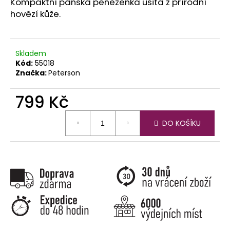
č
Kompaktní pánská peněženka ušitá z přírodní
u
hovězí kůže.
j
e
m
Skladem
e
Kód:
55018
Značka:
Peterson
799 Kč
Měrná
DO KOŠÍKU
cena: