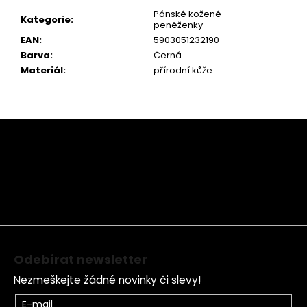
Pánské kožené
Kategorie
:
peněženky
EAN
:
5903051232190
Barva
:
Černá
Materiál
:
přírodní kůže
Z
á
p
a
t
í
Odebírat newsletter
Nezmeškejte žádné novinky či slevy!
E-mail