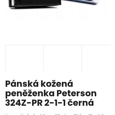
a
j
í
t
?
HLEDAT
Pánská kožená
D
o
peněženka Peterson
p
o
324Z-PR 2-1-1 černá
r
u