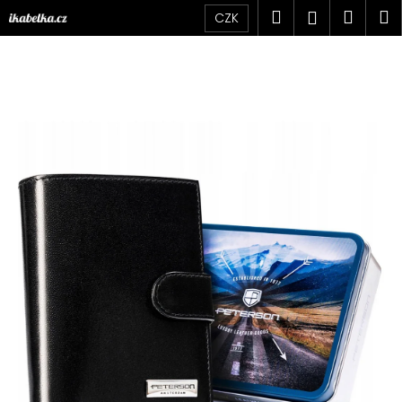
K
Přejít
Hledat
Náku
M
Přihlášen
CZK
na
o
obsah
Zpět
Zpět
košík
š
í
C
k
o
p
o
t
ř
e
b
u
j
e
t
e
n