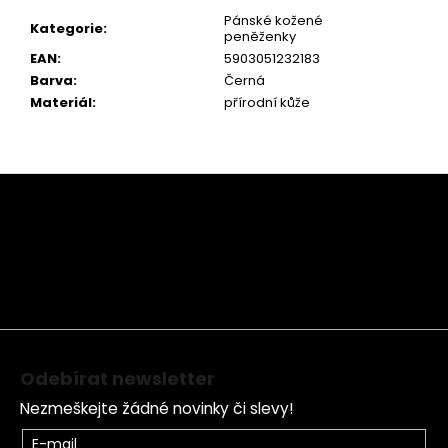
Pánské kožené
Kategorie
:
peněženky
EAN
:
5903051232183
Barva
:
Černá
Materiál
:
přírodní kůže
Z
á
p
a
t
í
Odebírat newsletter
Nezmeškejte žádné novinky či slevy!
E-mail