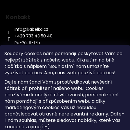
Kontakt
info
@
ikabelka.cz
+420 733 43 50 40
Po-Pá, 9-17h
Soubory cookies nám pomáhají poskytovat Vám co
nejlepší zážitek z našeho webu. Kliknutím na bílé
tlačítko s nápisem "Souhlasím" nám umožníte
využívat cookies.
Ano, i náš web používá cookies!
Kontakt
Dejte nám šanci Vám zprostředkovat nevšední
Sitemap
zážitek při prohlížení našeho webu. Cookies
používáme k analýze návštěvnosti, personalizační
Doprava a Platba
nám pomáhají s přizpůsobením webu a díky
Reklamace Zboží
marketingovým cookies Vás už nebudou
Obchodní podmínky
pronásledovat otravné nerelevantní reklamy. Dáte-
li nám souhlas, můžete sledovat nabídky, které Vás
konečně zajímají :-)