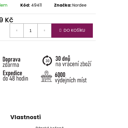
adem
Kód:
49411
Značka:
Nordee
9 Kč
ná
DO KOŠÍKU
:
Vlastnosti