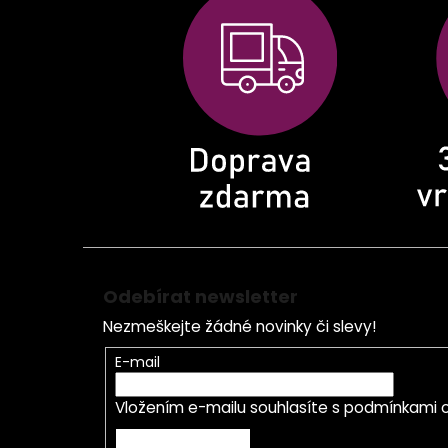
p
a
t
í
Odebírat newsletter
Nezmeškejte žádné novinky či slevy!
E-mail
Vložením e-mailu souhlasíte s
podmínkami o