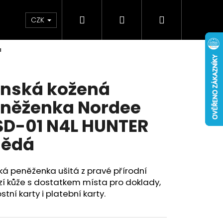
Hledat
Přihlášení
Nákupní
Doplňky
Novinky
CZK
á
košík
nská kožená
něženka Nordee
D-01 N4L HUNTER
nědá
á peněženka ušitá z pravé přírodní
í kůže s dostatkem místa pro doklady,
stní karty i platební karty.