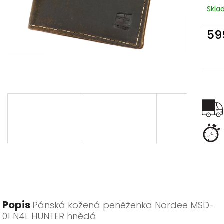
Skl
59
Měr
cena
Popis
Pánská kožená peněženka Nordee MSD-
01 N4L HUNTER hnědá