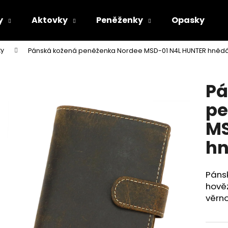
y
Aktovky
Peněženky
Opasky
ky
Pánská kožená peněženka Nordee MSD-01 N4L HUNTER hněd
Co potřebujete najít?
Pá
HLEDAT
pe
MS
Doporučujeme
h
Pánsk
hověz
věrno