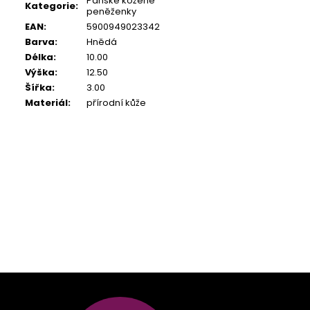
Pánské kožené
Kategorie
:
peněženky
EAN
:
5900949023342
Barva
:
Hnědá
Délka
:
10.00
Výška
:
12.50
Šířka
:
3.00
Materiál
:
přírodní kůže