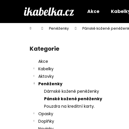
K
Přejít
na
o
Akce
Kabelk
obsah
Zpět
Zpět
š
do
do
í
Domů
Peněženky
Pánské kožené peněžen
k
obchodu
obchodu
P
o
Kategorie
Přeskočit
s
kategorie
t
Akce
r
Kabelky
a
Aktovky
n
Peněženky
n
Dámské kožené peněženky
í
Pánské kožené peněženky
p
Pouzdra na kreditní karty.
a
Opasky
n
Doplňky
e
Novinky