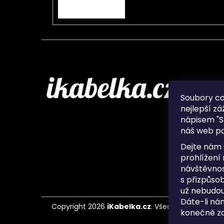
PŘIHLÁSIT SE
Infor
Soubory c
nejlepší zá
O nás
nápisem "S
Ochran
náš web po
Často 
Ukládá
Dejte nám 
Kontak
prohlížení
návštěvnos
s přizpůso
už nebudou
Dáte-li ná
Copyright 2026
iKabelka.cz
. Všechna práva vyh
konečně zaj