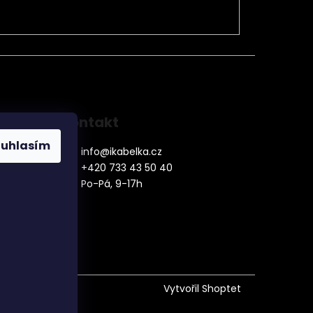
Kontakt
ouhlasím
info
@
ikabelka.cz
+420 733 43 50 40
Po-Pá, 9-17h
denní
Vytvořil Shoptet