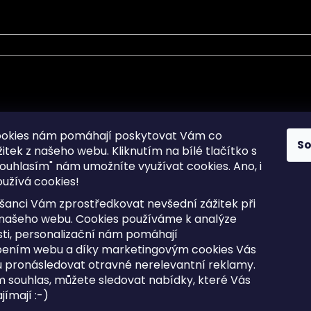
mace pro Vás
Informace pro Vás
ookies nám pomáhají poskytovat Vám co
S
žitek z našeho webu. Kliknutím na bílé tlačítko s
Sitemap
ouhlasím" nám umožníte využívat cookies.
Ano, i
a osobních údajů
Doprava a Platba
užívá cookies!
kladené dotazy
Reklamace Zboží
ní cookies
Postup vrácení zboží ve 30 
šanci Vám zprostředkovat nevšední zážitek při
lhůtě
ty
 našeho webu. Cookies používáme k analýze
Obchodní podmínky
ti, personalizační nám pomáhají
bením webu a díky marketingovým cookies Vás
 pronásledovat otravné nerelevantní reklamy.
m souhlas, můžete sledovat nabídky, které Vás
razena.
Upravit nastavení cookies
ímají :-)