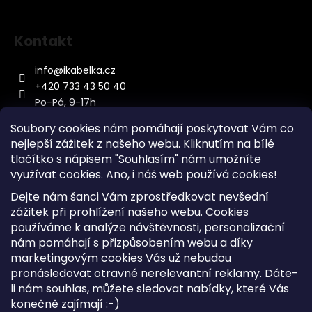
Kontakt
info
@
ikabelka.cz
+420 733 43 50 40
Po-Pá, 9-17h
Soubory cookies nám pomáhají poskytovat Vám co
nejlepší zážitek z našeho webu. Kliknutím na bílé
tlačítko s nápisem "Souhlasím" nám umožníte
využívat cookies.
Ano, i náš web používá cookies!
Kontakt
Dejte nám šanci Vám zprostředkovat nevšední
Sitemap
zážitek při prohlížení našeho webu. Cookies
používáme k analýze návštěvnosti, personalizační
Doprava a Platba
nám pomáhají s přizpůsobením webu a díky
Reklamace Zboží
marketingovým cookies Vás už nebudou
Obchodní podmínky
pronásledovat otravné nerelevantní reklamy. Dáte-
li nám souhlas, můžete sledovat nabídky, které Vás
konečně zajímají :-)