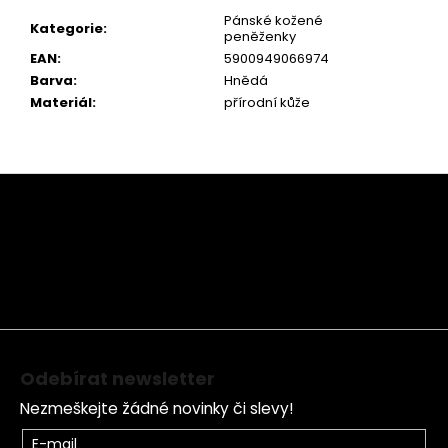
Pánské kožené
Kategorie
:
peněženky
EAN
:
5900949066974
Barva
:
Hnědá
Materiál
:
přírodní kůže
Z
á
p
a
t
í
Odebírat newsletter
Nezmeškejte žádné novinky či slevy!
E-mail