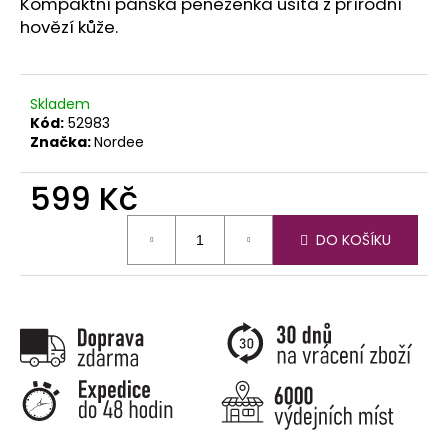
č
Kompaktní pánská peněženka ušitá z přírodní
u
hovězí kůže.
j
e
m
Skladem
e
Kód:
52983
Značka:
Nordee
599 Kč
Měrná
DO KOŠÍKU
cena: