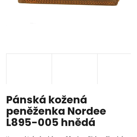
a
j
í
t
?
HLEDAT
Pánská kožená
D
o
peněženka Nordee
p
o
L895-005 hnědá
r
u