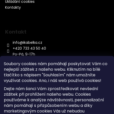
Ukládání cookies
Kontakty
Kontakt
info
@
ikabelka.cz
+420 733 43 50 40
Po-Pá, 9-17h
Soubory cookies nám pomáhají poskytovat Vám co
nejlepší zážitek z našeho webu. Kliknutím na bílé
tlačítko s nápisem "Souhlasím" nám umožníte
využívat cookies.
Ano, i náš web používá cookies!
Kontakt
Dejte nám šanci Vám zprostředkovat nevšední
Sitemap
zážitek při prohlížení našeho webu. Cookies
používáme k analýze návštěvnosti, personalizační
Doprava a Platba
nám pomáhají s přizpůsobením webu a díky
Reklamace Zboží
marketingovým cookies Vás už nebudou
Obchodní podmínky