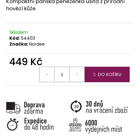
č
Kompaktní pánská peněženka ušitá z přírodní
u
hovězí kůže.
j
e
m
Skladem
e
Kód:
54403
Značka:
Nordee
449 Kč
Měrná
DO KOŠÍKU
cena: