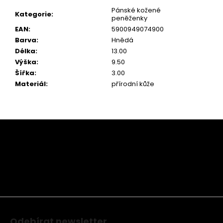
Pánské kožené
Kategorie
:
peněženky
EAN
:
5900949074900
Barva
:
Hnědá
Délka
:
13.00
Výška
:
9.50
Šířka
:
3.00
Materiál
:
přírodní kůže
Z
á
p
a
t
í
Odebírat newsletter