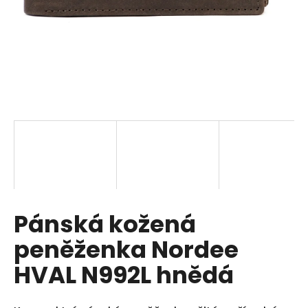
a
j
í
t
?
HLEDAT
Pánská kožená
D
o
peněženka Nordee
p
o
HVAL N992L hnědá
r
u