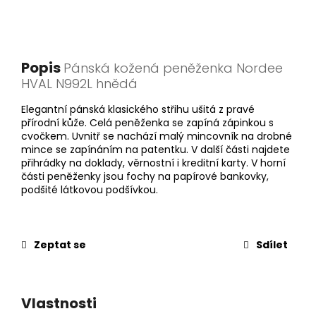
Popis
Pánská kožená peněženka Nordee
HVAL N992L hnědá
Elegantní pánská klasického střihu ušitá z pravé
přírodní kůže. Celá peněženka se zapíná zápinkou s
cvočkem. Uvnitř se nachází malý mincovník na drobné
mince se zapínáním na patentku. V další části najdete
přihrádky na doklady, věrnostní i kreditní karty. V horní
části peněženky jsou fochy na papírové bankovky,
podšité látkovou podšívkou.
Zeptat se
Sdílet
Vlastnosti