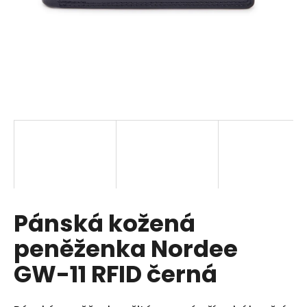
a
j
í
t
?
HLEDAT
Pánská kožená
D
o
peněženka Nordee
p
o
GW-11 RFID černá
r
u