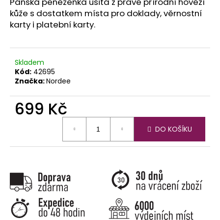
č
Pánská peněženka ušitá z pravé přírodní hovězí
u
kůže s dostatkem místa pro doklady, věrnostní
j
karty i platební karty.
e
m
e
Skladem
Kód:
42695
Značka:
Nordee
699 Kč
Měrná
DO KOŠÍKU
cena: