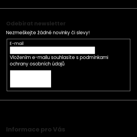
í
Odebírat newsletter
Nezmeškejte žádné novinky či slevy!
E-mail
Vložením e-mailu souhlasíte s
podmínkami
ochrany osobních údajů
PŘIHLÁSIT SE
Informace pro Vás