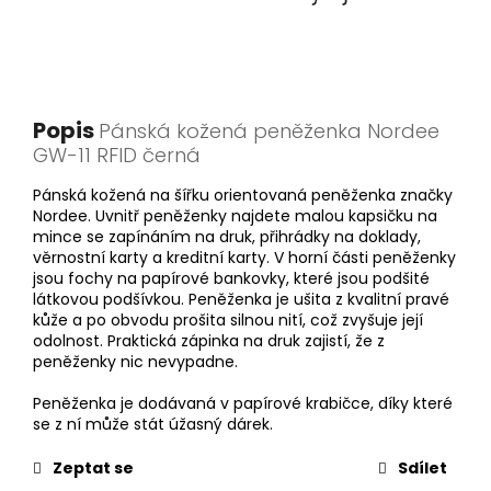
Popis
Pánská kožená peněženka Nordee
GW-11 RFID černá
Pánská kožená na šířku orientovaná peněženka značky
Nordee. Uvnitř peněženky najdete malou kapsičku na
mince se zapínáním na druk, přihrádky na doklady,
věrnostní karty a kreditní karty. V horní části peněženky
jsou fochy na papírové bankovky, které jsou podšité
látkovou podšívkou. Peněženka je ušita z kvalitní pravé
kůže a po obvodu prošita silnou nití, což zvyšuje její
odolnost. Praktická zápinka na druk zajistí, že z
peněženky nic nevypadne.
Peněženka je dodávaná v papírové krabičce, díky které
se z ní může stát úžasný dárek.
Zeptat se
Sdílet