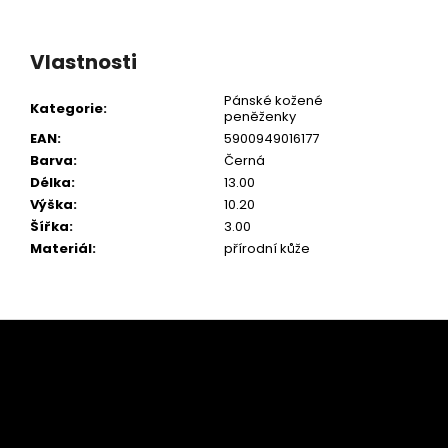
Vlastnosti
Pánské kožené
Kategorie
:
peněženky
EAN
:
5900949016177
Barva
:
Černá
Délka
:
13.00
Výška
:
10.20
Šířka
:
3.00
Materiál
:
přírodní kůže
Z
á
p
a
t