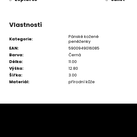
Vlastnosti
Pánské kožené
Kategorie
:
peněženky
EAN
:
5900949016085
Barva
:
Černá
Délka
:
11.00
Výška
:
12.80
Šířka
:
3.00
Materiál
:
přírodní kůže
Z
á
p
a