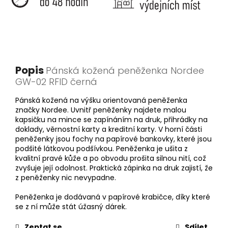
Popis
Pánská kožená peněženka Nordee
GW-02 RFID černá
Pánská kožená na výšku orientovaná peněženka
značky Nordee. Uvnitř peněženky najdete malou
kapsičku na mince se zapínáním na druk, přihrádky na
doklady, věrnostní karty a kreditní karty. V horní části
peněženky jsou fochy na papírové bankovky, které jsou
podšité látkovou podšívkou. Peněženka je ušita z
kvalitní pravé kůže a po obvodu prošita silnou nití, což
zvyšuje její odolnost. Praktická zápinka na druk zajistí, že
z peněženky nic nevypadne.
Peněženka je dodávaná v papírové krabičce, díky které
se z ní může stát úžasný dárek.
Zeptat se
Sdílet