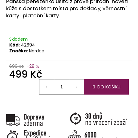
č
Pánská peněženka ušitá z pravé přírodní hovězí
u
kůže s dostatkem místa pro doklady, věrnostní
j
karty i platební karty.
e
m
e
Skladem
Kód:
42694
Značka:
Nordee
699 Kč
–28 %
499 Kč
Měrná
DO KOŠÍKU
cena: