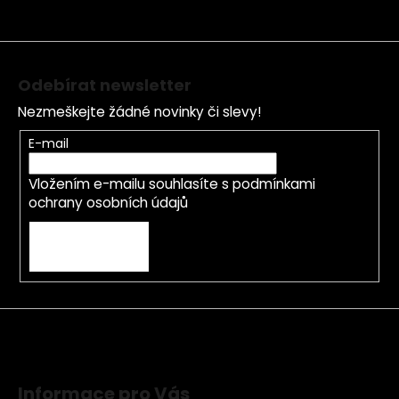
t
í
Odebírat newsletter
Nezmeškejte žádné novinky či slevy!
E-mail
Vložením e-mailu souhlasíte s
podmínkami
ochrany osobních údajů
PŘIHLÁSIT SE
Informace pro Vás