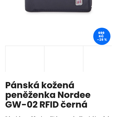
a
j
í
t
?
699
KČ
–28 %
HLEDAT
Pánská kožená
D
o
peněženka Nordee
p
o
GW-02 RFID černá
r
u