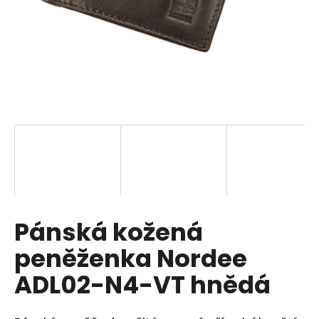
a
j
í
t
?
HLEDAT
Pánská kožená
D
o
peněženka Nordee
p
o
ADL02-N4-VT hnědá
r
u