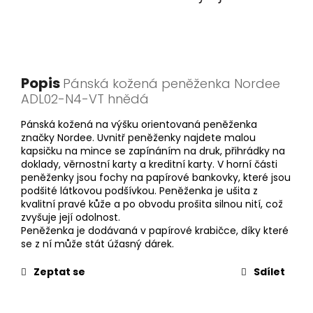
Popis
Pánská kožená peněženka Nordee
ADL02-N4-VT hnědá
Pánská kožená na výšku orientovaná peněženka
značky Nordee. Uvnitř peněženky najdete malou
kapsičku na mince se zapínáním na druk, přihrádky na
doklady, věrnostní karty a kreditní karty. V horní části
peněženky jsou fochy na papírové bankovky, které jsou
podšité látkovou podšívkou. Peněženka je ušita z
kvalitní pravé kůže a po obvodu prošita silnou nití, což
zvyšuje její odolnost.
Peněženka je dodávaná v papírové krabičce, díky které
se z ní může stát úžasný dárek.
Zeptat se
Sdílet