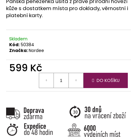
č
Pánská peněženka ušitá z pravé přírodní hovězí
u
kůže s dostatkem místa pro doklady, věrnostní i
j
platební karty.
e
m
e
Skladem
Kód:
50384
Značka:
Nordee
599 Kč
Měrná
DO KOŠÍKU
cena: