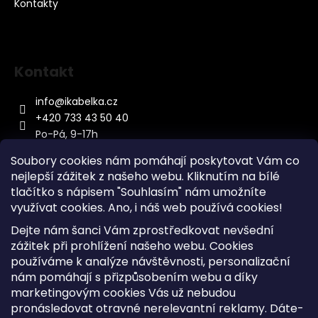
Kontakty
Kontakt
info
@
ikabelka.cz
+420 733 43 50 40
Po-Pá, 9-17h
Soubory cookies nám pomáhají poskytovat Vám co
nejlepší zážitek z našeho webu. Kliknutím na bílé
tlačítko s nápisem "Souhlasím" nám umožníte
využívat cookies.
Ano, i náš web používá cookies!
Kontakt
Dejte nám šanci Vám zprostředkovat nevšední
Sitemap
zážitek při prohlížení našeho webu. Cookies
používáme k analýze návštěvnosti, personalizační
Doprava a Platba
nám pomáhají s přizpůsobením webu a díky
Reklamace Zboží
marketingovým cookies Vás už nebudou
Obchodní podmínky
pronásledovat otravné nerelevantní reklamy. Dáte-