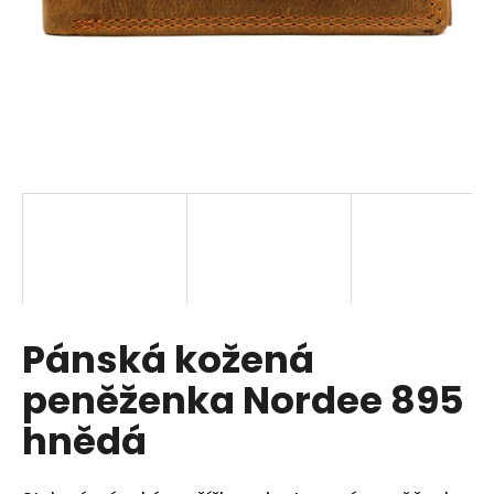
a
j
í
t
?
HLEDAT
Pánská kožená
D
o
peněženka Nordee 895
p
o
hnědá
r
u