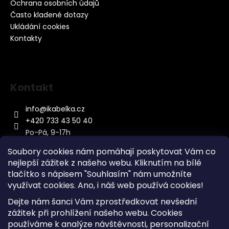
Ochrana osobních údajů
Často kladené dotazy
Ukládání cookies
Kontakty
Kontakt
info
@
ikabelka.cz
+420 733 43 50 40
Po-Pá, 9-17h
Soubory cookies nám pomáhají poskytovat Vám co
nejlepší zážitek z našeho webu. Kliknutím na bílé
tlačítko s nápisem "Souhlasím" nám umožníte
využívat cookies.
Ano, i náš web používá cookies!
Kontakt
Dejte nám šanci Vám zprostředkovat nevšední
Sitemap
zážitek při prohlížení našeho webu. Cookies
používáme k analýze návštěvnosti, personalizační
Doprava a Platba