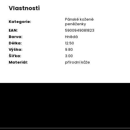
Vlastnosti
Pánské kožené
Kategorie
:
peněženky
EAN
:
5900949081823
Barva
:
Hnědá
Délka
:
12.50
Výška
:
9.80
Šířka
:
3.00
Materiál
:
přírodní kůže
Z
á
p
a
t
í