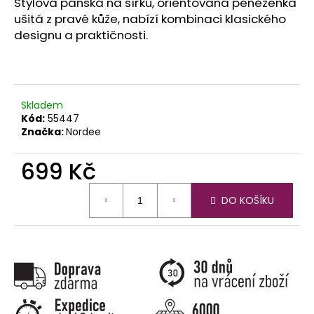
č
Stylová pánská na šířku, orientovaná peněženka
u
ušitá z pravé kůže, nabízí kombinaci klasického
j
designu a praktičnosti.
e
m
e
Skladem
Kód:
55447
Značka:
Nordee
699 Kč
Měrná
DO KOŠÍKU
cena: