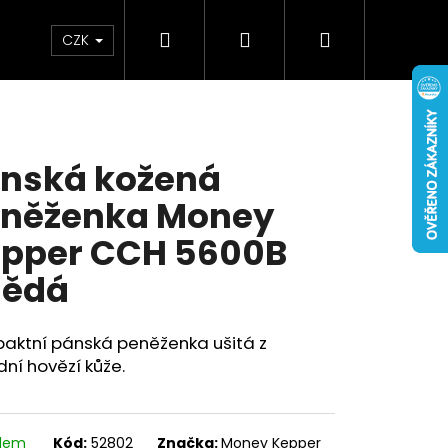
Hledat
Přihlášení
Nákupní
Doplňky
Novinky
CZK
košík
nská kožená
něženka Money
pper CCH 5600B
nědá
aktní pánská peněženka ušitá z
dní hovězí kůže.
adem
Kód:
52802
Značka:
Money Kepper