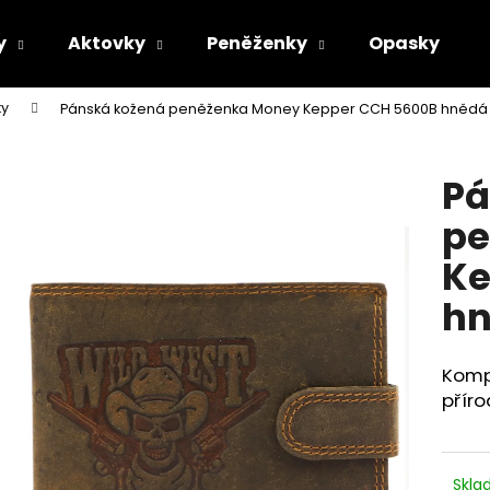
y
Aktovky
Peněženky
Opasky
ky
Pánská kožená peněženka Money Kepper CCH 5600B hnědá
Co potřebujete najít?
Pá
HLEDAT
pe
Ke
Doporučujeme
h
Komp
příro
Skl