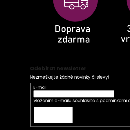
t
í
Odebírat newsletter
Nezmeškejte žádné novinky či slevy!
E-mail
Vložením e-mailu souhlasíte s
podmínkami o
PŘIHLÁSIT SE