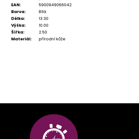
EAN
:
5900949066042
Barva
:
Bílá
Délka
:
13.30
Výška
:
10.00
Šířka
:
2.50
Materiál
:
přírodní kůže