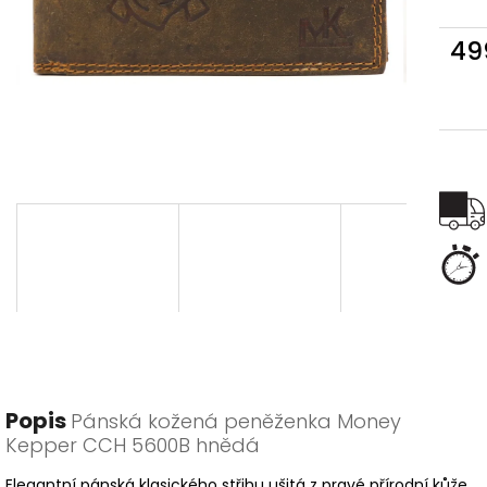
49
Měr
cena
Popis
Pánská kožená peněženka Money
Kepper CCH 5600B hnědá
Elegantní pánská klasického střihu ušitá z pravé přírodní kůže.