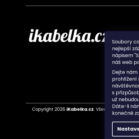
Infor
Soubory c
nejlepší zá
O nás
nápisem "S
Ochran
náš web po
Často 
Ukládá
Dejte nám 
Kontak
prohlížení
návštěvnos
s přizpůso
už nebudou
Dáte-li ná
Copyright 2026
iKabelka.cz
. Všechna práva vyh
konečně zaj
Nastave