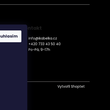
Kontakt
ouhlasím
info
@
ikabelka.cz
+420 733 43 50 40
Po-Pá, 9-17h
denní
Vytvořil Shoptet