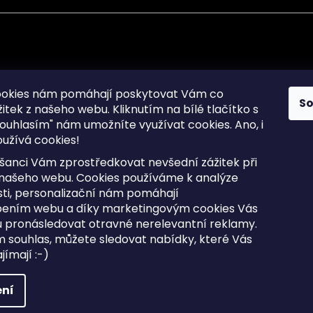
mace pro Vás
Informace pro Vás
ookies nám pomáhají poskytovat Vám co
S
žitek z našeho webu. Kliknutím na bílé tlačítko s
Sitemap
ouhlasím" nám umožníte využívat cookies.
Ano, i
a osobních údajů
Doprava a Platba
užívá cookies!
kladené dotazy
Reklamace Zboží
ní cookies
Postup vrácení zboží ve 30 
šanci Vám zprostředkovat nevšední zážitek při
lhůtě
ty
 našeho webu. Cookies používáme k analýze
Obchodní podmínky
ti, personalizační nám pomáhají
bením webu a díky marketingovým cookies Vás
 pronásledovat otravné nerelevantní reklamy.
m souhlas, můžete sledovat nabídky, které Vás
razena.
Upravit nastavení cookies
ímají :-)
ní