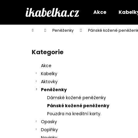
K
Přejít
na
o
Akce
Kabelk
obsah
Zpět
Zpět
š
do
do
í
Domů
Peněženky
Pánské kožené peněžen
k
obchodu
obchodu
P
o
Kategorie
Přeskočit
s
kategorie
t
Akce
r
Kabelky
a
Aktovky
n
Peněženky
n
Dámské kožené peněženky
í
Pánské kožené peněženky
p
Pouzdra na kreditní karty.
a
Opasky
n
Doplňky
e
Novinky