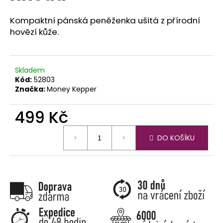
č
u
Kompaktní pánská peněženka ušitá z přírodní
j
hovězí kůže.
e
m
e
Skladem
Kód:
52803
Značka:
Money Kepper
499 Kč
Měrná
DO KOŠÍKU
cena: