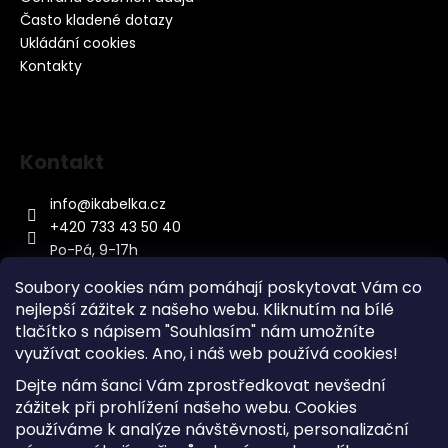
Často kladené dotazy
Ukládání cookies
Kontakty
Kontakt
info
@
ikabelka.cz
+420 733 43 50 40
Po-Pá, 9-17h
Soubory cookies nám pomáhají poskytovat Vám co
nejlepší zážitek z našeho webu. Kliknutím na bílé
tlačítko s nápisem "Souhlasím" nám umožníte
využívat cookies.
Ano, i náš web používá cookies!
Kontakt
Dejte nám šanci Vám zprostředkovat nevšední
Sitemap
zážitek při prohlížení našeho webu. Cookies
používáme k analýze návštěvnosti, personalizační
Doprava a Platba