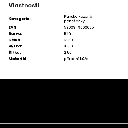
Vlastnosti
Pánské kožené
Kategorie
:
peněženky
EAN
:
5900949066035
Barva
:
Bílá
Délka
:
13.30
Výška
:
10.00
Šířka
:
2.50
Materiál
:
přírodní kůže
Z
á
p
a
t
í