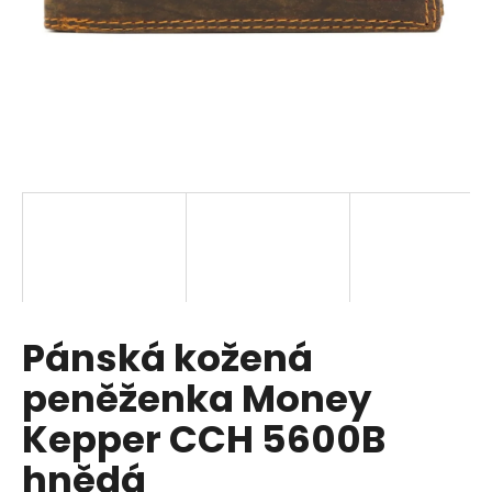
a
j
í
t
?
HLEDAT
Pánská kožená
D
o
peněženka Money
p
o
Kepper CCH 5600B
r
hnědá
u