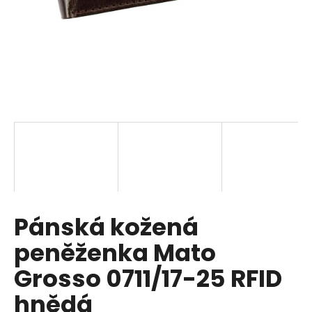
a
j
í
t
?
HLEDAT
Pánská kožená
D
o
peněženka Mato
p
o
Grosso 0711/17-25 RFID
r
hnědá
u