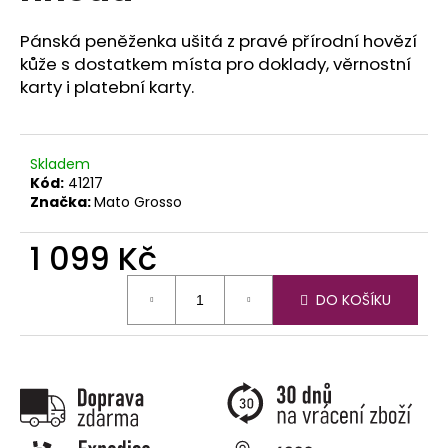
č
u
Pánská peněženka ušitá z pravé přírodní hovězí
j
kůže s dostatkem místa pro doklady, věrnostní
e
karty i platební karty.
m
e
Skladem
Kód:
41217
Značka:
Mato Grosso
1 099 Kč
Měrná
DO KOŠÍKU
cena: