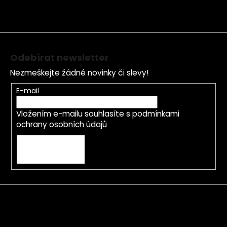
t
í
Odebírat newsletter
Nezmeškejte žádné novinky či slevy!
E-mail
Vložením e-mailu souhlasíte s
podmínkami
ochrany osobních údajů
PŘIHLÁSIT SE