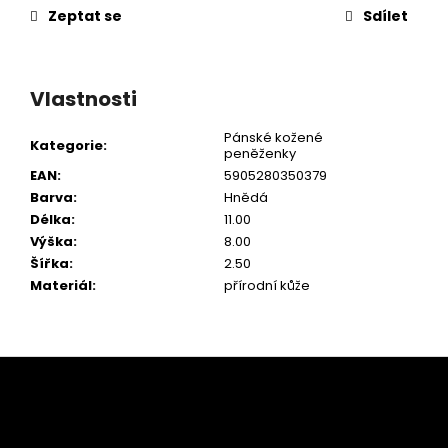
Zeptat se
Sdílet
Vlastnosti
Pánské kožené
Kategorie
:
peněženky
EAN
:
5905280350379
Barva
:
Hnědá
Délka
:
11.00
Výška
:
8.00
Šířka
:
2.50
Materiál
:
přírodní kůže
Z
á
p
a