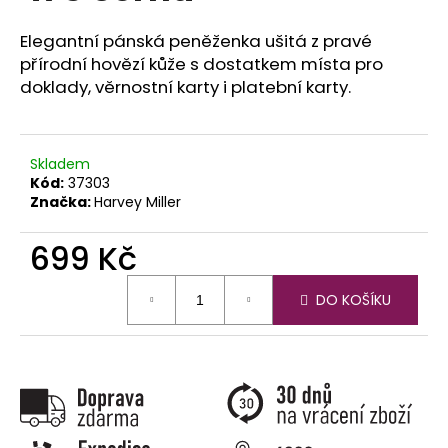
č
u
Elegantní pánská peněženka ušitá z pravé
j
přírodní hovězí kůže s dostatkem místa pro
e
doklady, věrnostní karty i platební karty.
m
e
Skladem
Kód:
37303
Značka:
Harvey Miller
699 Kč
Měrná
DO KOŠÍKU
cena: