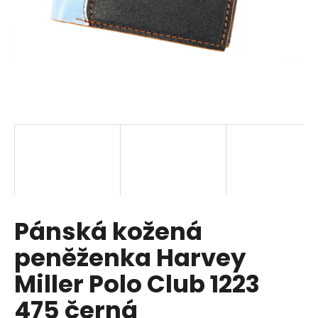
a
j
í
t
?
HLEDAT
Pánská kožená
D
o
peněženka Harvey
p
o
Miller Polo Club 1223
r
475 černá
u