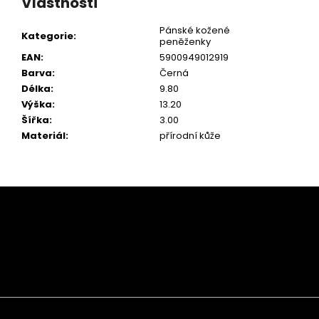
Vlastnosti
Pánské kožené
Kategorie
:
peněženky
EAN
:
5900949012919
Barva
:
Černá
Délka
:
9.80
Výška
:
13.20
Šířka
:
3.00
Materiál
:
přírodní kůže
Z
á
p
a
t
í