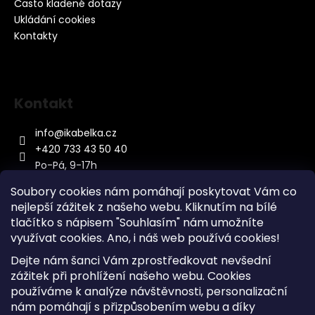
Často kladené dotazy
Ukládání cookies
Kontakty
Kontakt
info
@
ikabelka.cz
+420 733 43 50 40
Po-Pá, 9-17h
Soubory cookies nám pomáhají poskytovat Vám co
nejlepší zážitek z našeho webu. Kliknutím na bílé
tlačítko s nápisem "Souhlasím" nám umožníte
využívat cookies.
Ano, i náš web používá cookies!
Kontakt
Dejte nám šanci Vám zprostředkovat nevšední
Sitemap
zážitek při prohlížení našeho webu. Cookies
používáme k analýze návštěvnosti, personalizační
Doprava a Platba
nám pomáhají s přizpůsobením webu a díky
Reklamace Zboží