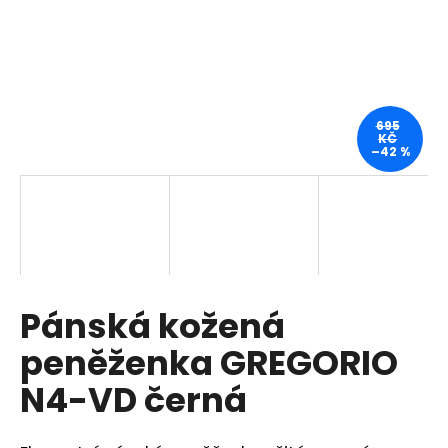
a
j
í
t
?
695
KČ
–42 %
HLEDAT
Pánská kožená
D
o
peněženka GREGORIO
p
o
N4-VD černá
r
u