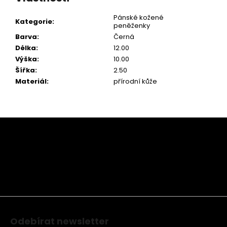
Pánské kožené
Kategorie
:
peněženky
Barva
:
Černá
Délka
:
12.00
Výška
:
10.00
Šířka
:
2.50
Materiál
:
přírodní kůže
Z
á
p
a
t
í
Odebírat newsletter