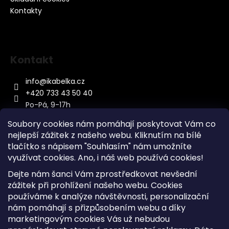
Kontakty
Kontakt
info
@
ikabelka.cz
+420 733 43 50 40
Po-Pá, 9-17h
Soubory cookies nám pomáhají poskytovat Vám co
nejlepší zážitek z našeho webu. Kliknutím na bílé
tlačítko s nápisem "Souhlasím" nám umožníte
využívat cookies.
Ano, i náš web používá cookies!
Kontakt
Dejte nám šanci Vám zprostředkovat nevšední
Sitemap
zážitek při prohlížení našeho webu. Cookies
používáme k analýze návštěvnosti, personalizační
Doprava a Platba
nám pomáhají s přizpůsobením webu a díky
Reklamace Zboží
marketingovým cookies Vás už nebudou
Obchodní podmínky