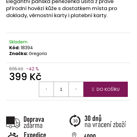
č
Elegantní pánská peněženka ušitá z pravé
u
přírodní hovězí kůže s dostatkem místa pro
j
doklady, věrnostní karty i platební karty.
e
m
e
Skladem
Kód:
18394
Značka:
Gregorio
695 Kč
–42 %
399 Kč
Měrná
DO KOŠÍKU
cena: