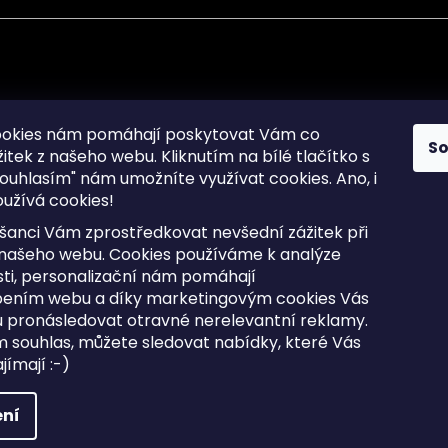
mace pro Vás
Informace pro Vás
ookies nám pomáhají poskytovat Vám co
S
žitek z našeho webu. Kliknutím na bílé tlačítko s
Sitemap
ouhlasím" nám umožníte využívat cookies.
Ano, i
a osobních údajů
Doprava a Platba
užívá cookies!
kladené dotazy
Reklamace Zboží
ní cookies
Postup vrácení zboží ve 30 
šanci Vám zprostředkovat nevšední zážitek při
lhůtě
ty
 našeho webu. Cookies používáme k analýze
Obchodní podmínky
ti, personalizační nám pomáhají
bením webu a díky marketingovým cookies Vás
 pronásledovat otravné nerelevantní reklamy.
m souhlas, můžete sledovat nabídky, které Vás
razena.
Upravit nastavení cookies
ímají :-)
ní