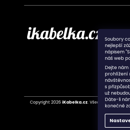
Infor
Soubory c
nejlepší zá
O nás
nápisem "S
Ochran
náš web po
Často 
Ukládá
Dejte nám 
Kontak
prohlížení
návštěvnos
s přizpůso
už nebudou
Dáte-li ná
Copyright 2026
iKabelka.cz
. Všechna práva vyh
konečně zaj
Nastave