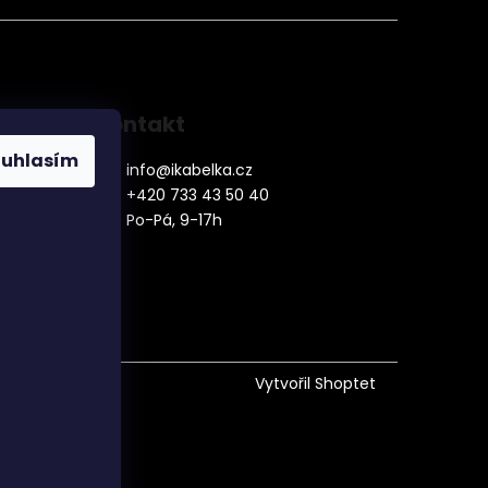
Kontakt
ouhlasím
info
@
ikabelka.cz
+420 733 43 50 40
Po-Pá, 9-17h
denní
Vytvořil Shoptet