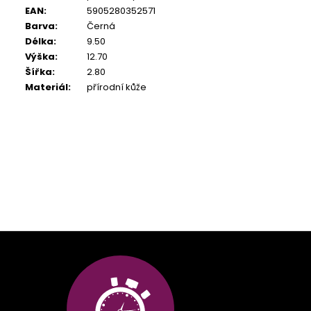
EAN
:
5905280352571
Barva
:
Černá
Délka
:
9.50
Výška
:
12.70
Šířka
:
2.80
Materiál
:
přírodní kůže