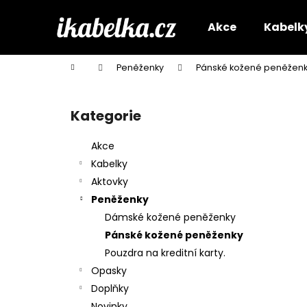
K
Přejít
na
o
Akce
Kabelk
obsah
Zpět
Zpět
š
do
do
í
Domů
Peněženky
Pánské kožené peněžen
k
obchodu
obchodu
P
o
Kategorie
Přeskočit
s
kategorie
t
Akce
r
Kabelky
a
Aktovky
n
Peněženky
n
Dámské kožené peněženky
í
Pánské kožené peněženky
p
Pouzdra na kreditní karty.
a
Opasky
n
Doplňky
e
Novinky