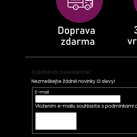
t
í
Odebírat newsletter
Nezmeškejte žádné novinky či slevy!
E-mail
Vložením e-mailu souhlasíte s
podmínkami o
PŘIHLÁSIT SE