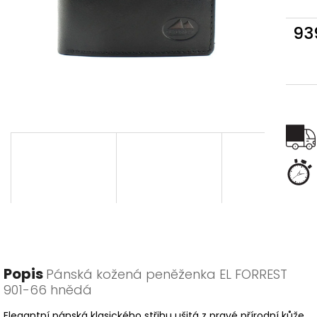
93
Měr
cena
Popis
Pánská kožená peněženka EL FORREST
901-66 hnědá
Elegantní pánská klasického střihu ušitá z pravé přírodní kůže.