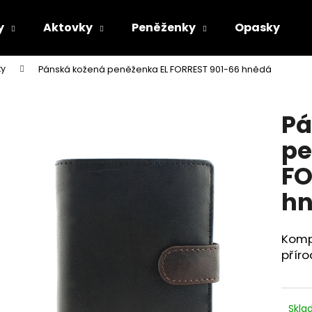
y
Aktovky
Peněženky
Opasky
ky
Pánská kožená peněženka EL FORREST 901-66 hnědá
Co potřebujete najít?
Pá
HLEDAT
pe
FO
Doporučujeme
h
Komp
příro
Skl