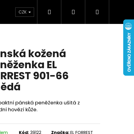
Hledat
Přihlášení
Nákupní
Doplňky
Novinky
CZK
košík
nská kožená
něženka EL
RREST 901-66
nědá
aktní pánská peněženka ušitá z
dní hovězí kůže.
adem
Kód:
39122
Značka:
EL FORREST