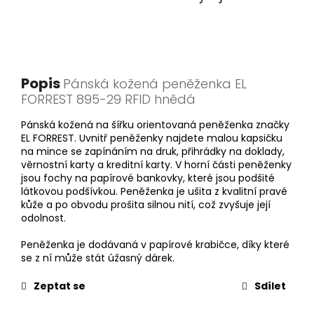
Popis
Pánská kožená peněženka EL
FORREST 895-29 RFID hnědá
Pánská kožená na šířku orientovaná peněženka značky
EL FORREST. Uvnitř peněženky najdete malou kapsičku
na mince se zapínáním na druk, přihrádky na doklady,
věrnostní karty a kreditní karty. V horní části peněženky
jsou fochy na papírové bankovky, které jsou podšité
látkovou podšívkou. Peněženka je ušita z kvalitní pravé
kůže a po obvodu prošita silnou nití, což zvyšuje její
odolnost.
Peněženka je dodávaná v papírové krabičce, díky které
se z ní může stát úžasný dárek.
Zeptat se
Sdílet