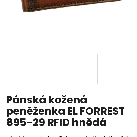
a
j
í
t
?
HLEDAT
Pánská kožená
D
o
peněženka EL FORREST
p
o
895-29 RFID hnědá
r
u