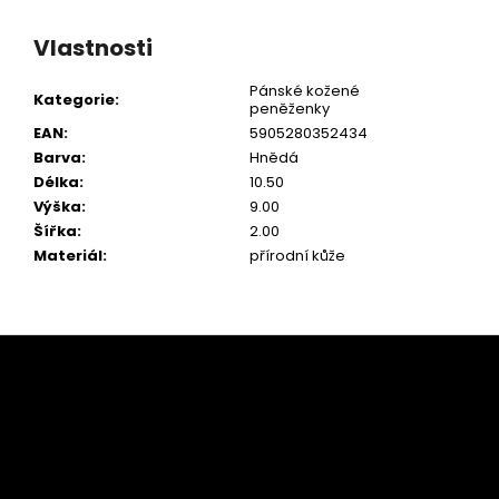
Vlastnosti
Pánské kožené
Kategorie
:
peněženky
EAN
:
5905280352434
Barva
:
Hnědá
Délka
:
10.50
Výška
:
9.00
Šířka
:
2.00
Materiál
:
přírodní kůže
Z
á
p
a
t
í