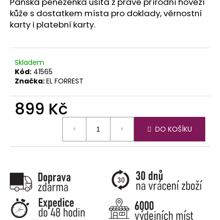
č
Pánská peněženka ušitá z pravé přírodní hovězí
u
kůže s dostatkem místa pro doklady, věrnostní
j
karty i platební karty.
e
m
e
Skladem
Kód:
41565
Značka:
EL FORREST
899 Kč
Měrná
DO KOŠÍKU
cena: