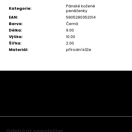
Pánské kožené
Kategorie
:
peněženky
EAN
:
5905280352014
Barva
:
Černá
Délka
:
9.00
Výška
:
10.00
Šířka
:
2.00
Materiál
:
přírodní kůže
Z
á
p
a
t
í
Odebírat newsletter