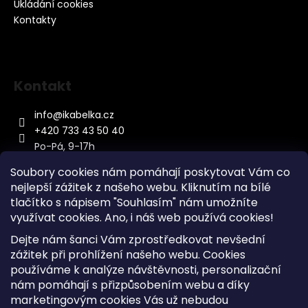
Ukládání cookies
Kontakty
Kontakt
info
@
ikabelka.cz
+420 733 43 50 40
Po-Pá, 9-17h
Soubory cookies nám pomáhají poskytovat Vám co
nejlepší zážitek z našeho webu. Kliknutím na bílé
tlačítko s nápisem "Souhlasím" nám umožníte
využívat cookies.
Ano, i náš web používá cookies!
Kontakt
Dejte nám šanci Vám zprostředkovat nevšední
Sitemap
zážitek při prohlížení našeho webu. Cookies
používáme k analýze návštěvnosti, personalizační
Doprava a Platba
nám pomáhají s přizpůsobením webu a díky
Reklamace Zboží
marketingovým cookies Vás už nebudou
Obchodní podmínky