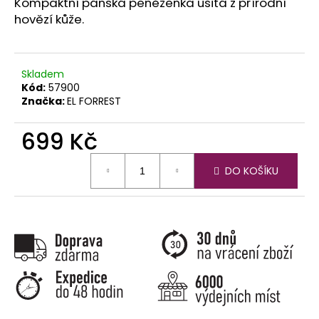
č
Kompaktní pánská peněženka ušitá z přírodní
u
hovězí kůže.
j
e
m
Skladem
e
Kód:
57900
Značka:
EL FORREST
699 Kč
Měrná
DO KOŠÍKU
cena: