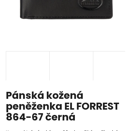
a
j
í
t
?
HLEDAT
Pánská kožená
D
o
peněženka EL FORREST
p
o
864-67 černá
r
u